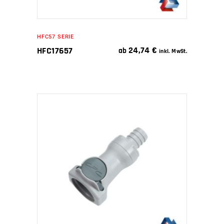
HFC57 SERIE
24,74
€
HFC17657
ab
inkl. MwSt.
IN DEN WARENKORB