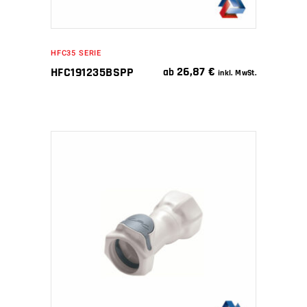
HFC35 SERIE
26,87
€
HFC191235BSPP
ab
inkl. MwSt.
IN DEN WARENKORB