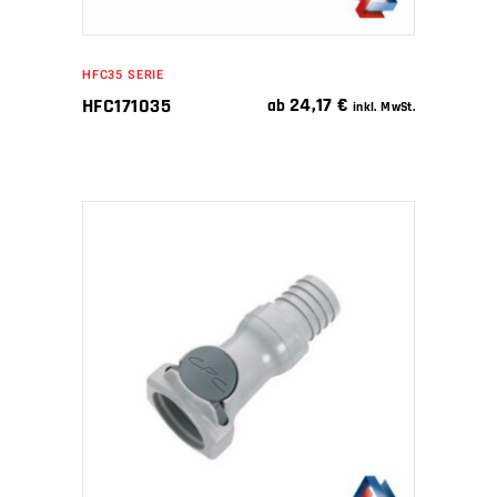
HFC35 SERIE
24,17
€
HFC171035
ab
inkl. MwSt.
IN DEN WARENKORB