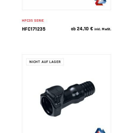
HFC35 SERIE
24,10
€
HFC171235
ab
inkl. MwSt.
NICHT AUF LAGER
WEITERLESEN