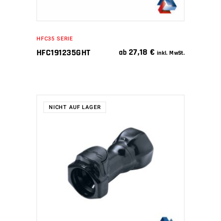
HFC35 SERIE
27,18
€
HFC191235GHT
ab
inkl. MwSt.
NICHT AUF LAGER
WEITERLESEN