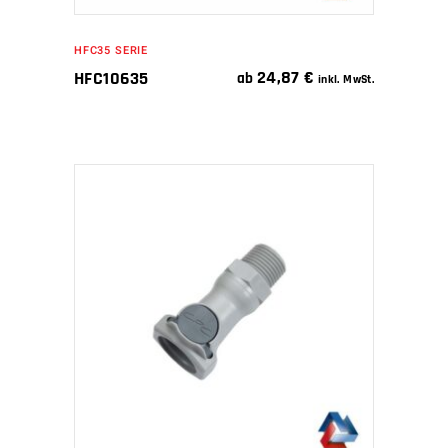
HFC35 SERIE
24,87
€
HFC10635
ab
inkl. MwSt.
IN DEN WARENKORB