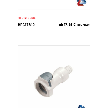
HFC12 SERIE
17,61
€
HFC17812
ab
inkl. MwSt.
IN DEN WARENKORB