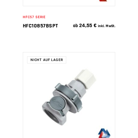
HFC57 SERIE
24,55
€
HFC10857BSPT
ab
inkl. MwSt.
NICHT AUF LAGER
WEITERLESEN