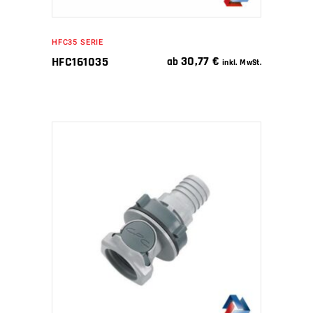
HFC35 SERIE
30,77
€
HFC161035
ab
inkl. MwSt.
IN DEN WARENKORB