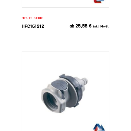
HFC12 SERIE
25,55
€
HFC161212
ab
inkl. MwSt.
IN DEN WARENKORB