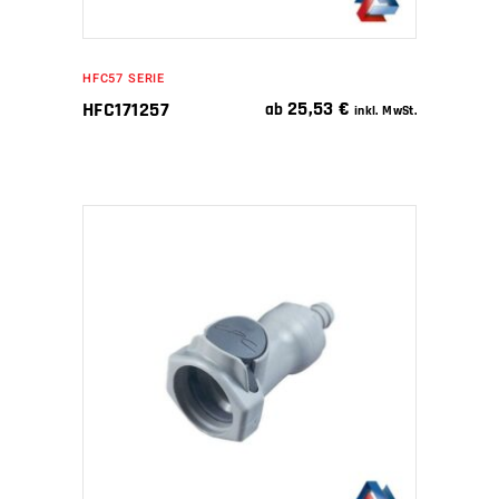
HFC57 SERIE
25,53
€
HFC171257
ab
inkl. MwSt.
IN DEN WARENKORB