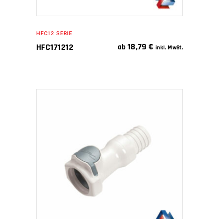
HFC12 SERIE
18,79
€
HFC171212
ab
inkl. MwSt.
IN DEN WARENKORB