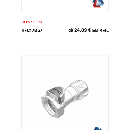
HFC57 SERIE
24,09
€
HFC17857
ab
inkl. MwSt.
IN DEN WARENKORB