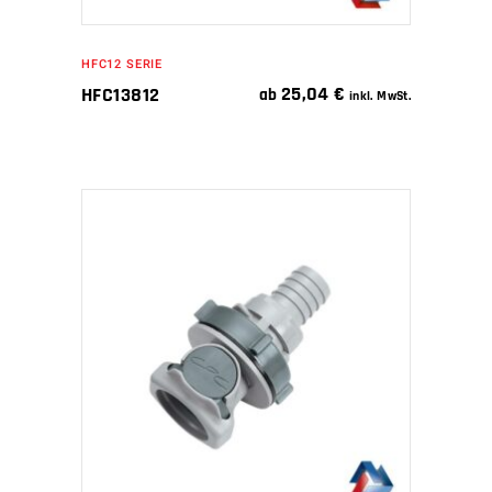
HFC12 SERIE
25,04
€
HFC13812
ab
inkl. MwSt.
IN DEN WARENKORB