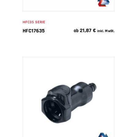
HFC35 SERIE
21,87
€
HFC17635
ab
inkl. MwSt.
IN DEN WARENKORB