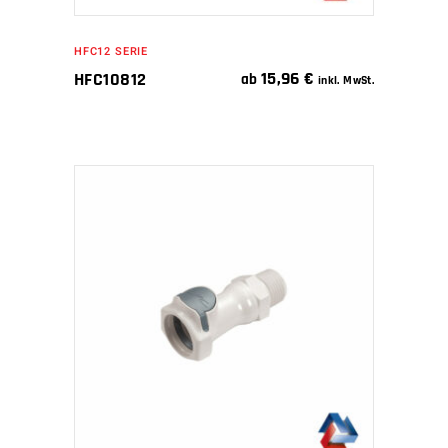
HFC12 SERIE
15,96
€
HFC10812
ab
inkl. MwSt.
IN DEN WARENKORB