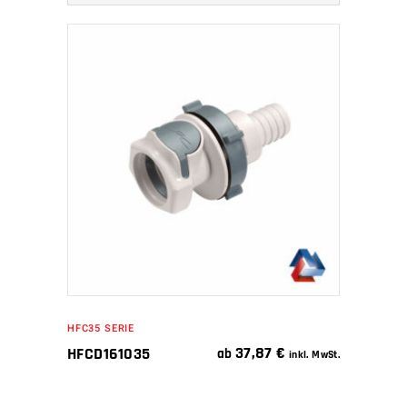
IN DEN WARENKORB
HFC35 SERIE
37,87
€
HFCD161035
ab
inkl. MwSt.