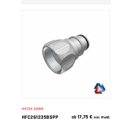
IN DEN WARENKORB
HFC35 SERIE
17,75
€
HFC261235BSPP
ab
inkl. MwSt.