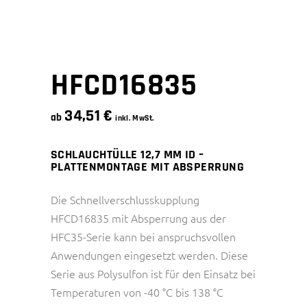
HFCD16835
34,51
€
ab
inkl. MwSt.
SCHLAUCHTÜLLE 12,7 MM ID –
PLATTENMONTAGE MIT ABSPERRUNG
Die Schnellverschlusskupplung
HFCD16835 mit Absperrung aus der
HFC35-Serie kann bei anspruchsvollen
Anwendungen eingesetzt werden. Diese
Serie aus Polysulfon ist für den Einsatz bei
Temperaturen von -40 °C bis 138 °C