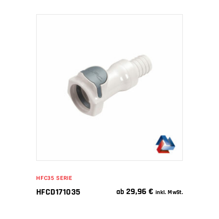
IN DEN WARENKORB
HFC35 SERIE
29,96
€
HFCD171035
ab
inkl. MwSt.