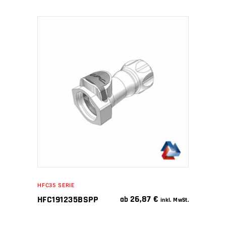
IN DEN WARENKORB
HFC35 SERIE
26,87
€
HFC191235BSPP
ab
inkl. MwSt.