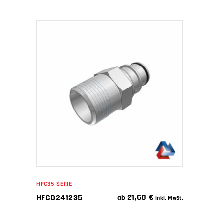
IN DEN WARENKORB
HFC35 SERIE
21,68
€
HFCD241235
ab
inkl. MwSt.