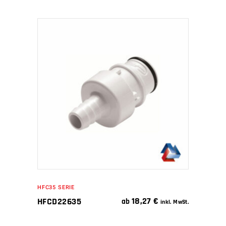
IN DEN WARENKORB
HFC35 SERIE
18,27
€
HFCD22635
ab
inkl. MwSt.