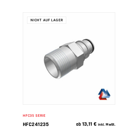
NICHT AUF LAGER
WEITERLESEN
HFC35 SERIE
13,11
€
HFC241235
ab
inkl. MwSt.