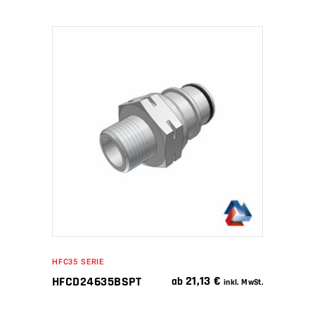
IN DEN WARENKORB
HFC35 SERIE
21,13
€
HFCD24635BSPT
ab
inkl. MwSt.