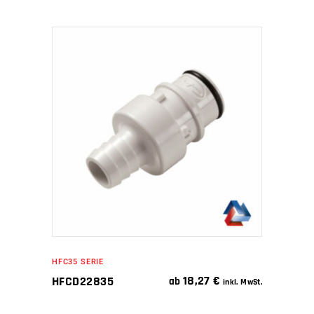
IN DEN WARENKORB
HFC35 SERIE
18,27
€
HFCD22835
ab
inkl. MwSt.