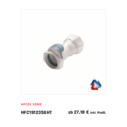
IN DEN WARENKORB
HFC35 SERIE
27,18
€
HFC191235GHT
ab
inkl. MwSt.