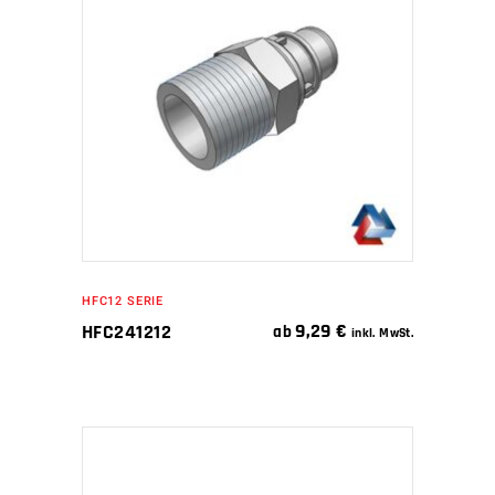
IN DEN WARENKORB
HFC12 SERIE
9,29
€
HFC241212
ab
inkl. MwSt.