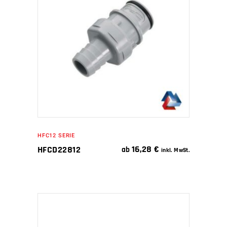
WEITERLESEN
HFC12 SERIE
16,28
€
HFCD22812
ab
inkl. MwSt.