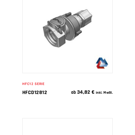
WEITERLESEN
HFC12 SERIE
34,82
€
HFCD12812
ab
inkl. MwSt.