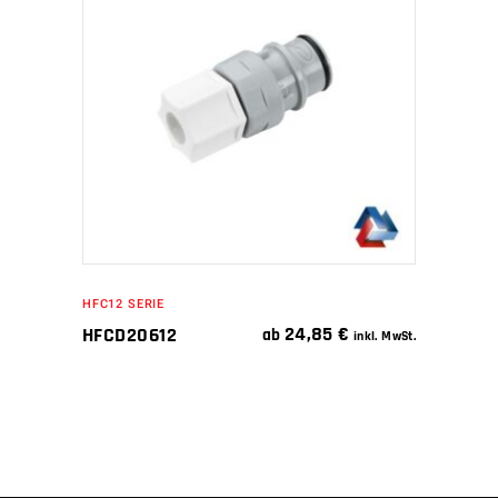
IN DEN WARENKORB
HFC12 SERIE
24,85
€
HFCD20612
ab
inkl. MwSt.