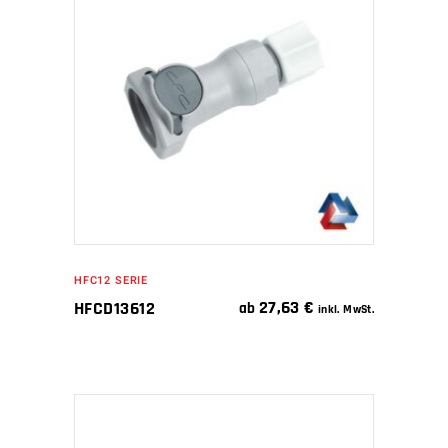
IN DEN WARENKORB
HFC12 SERIE
27,63
€
HFCD13612
ab
inkl. MwSt.