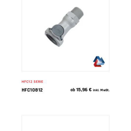
IN DEN WARENKORB
HFC12 SERIE
15,96
€
HFC10812
ab
inkl. MwSt.