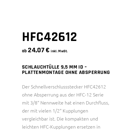
HFC42612
24,07
€
ab
inkl. MwSt.
SCHLAUCHTÜLLE 9,5 MM ID –
PLATTENMONTAGE OHNE ABSPERRUNG
Der Schnellverschlussstecker HFC42612
ohne Absperrung aus der HFC-12 Serie
mit 3/8“ Nennweite hat einen Durchfluss,
der mit vielen 1/2“ Kupplungen
vergleichbar ist. Die kompakten und
leichten HFC-Kupplungen ersetzen in