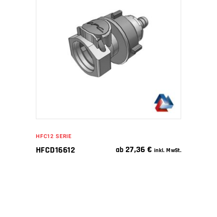
IN DEN WARENKORB
HFC12 SERIE
27,36
€
HFCD16612
ab
inkl. MwSt.