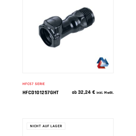
WEITERLESEN
HFC57 SERIE
32,24
€
HFCD101257GHT
ab
inkl. MwSt.
NICHT AUF LAGER