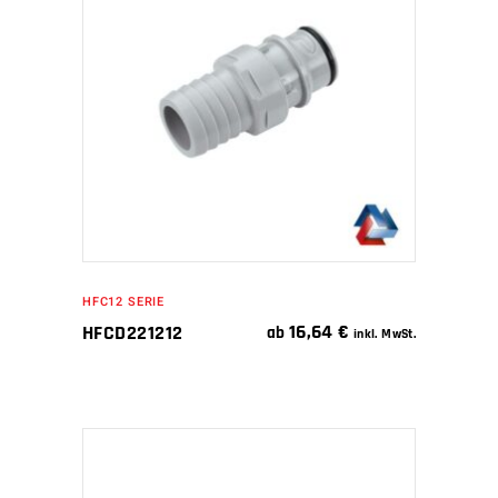
IN DEN WARENKORB
HFC12 SERIE
16,64
€
HFCD221212
ab
inkl. MwSt.