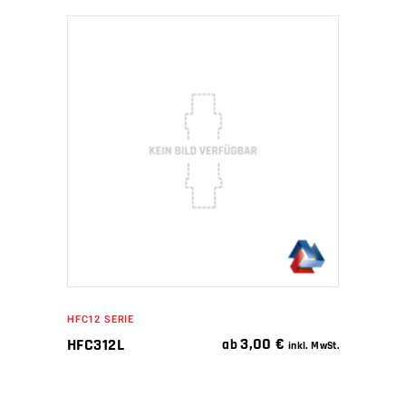
IN DEN WARENKORB
HFC12 SERIE
3,00
€
HFC312L
ab
inkl. MwSt.