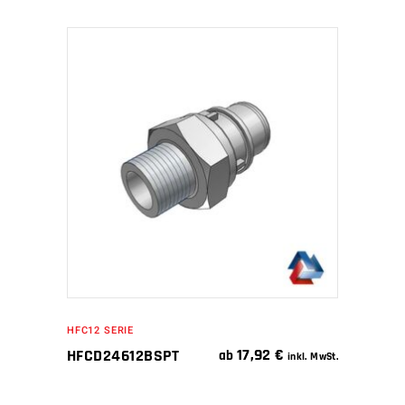
IN DEN WARENKORB
HFC12 SERIE
17,92
€
HFCD24612BSPT
ab
inkl. MwSt.