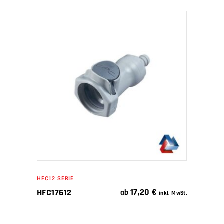
IN DEN WARENKORB
HFC12 SERIE
17,20
€
HFC17612
ab
inkl. MwSt.