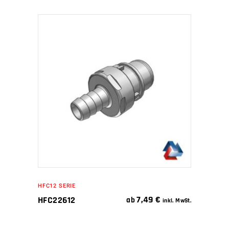
IN DEN WARENKORB
HFC12 SERIE
7,49
€
HFC22612
ab
inkl. MwSt.