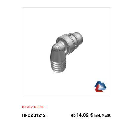
IN DEN WARENKORB
HFC12 SERIE
14,82
€
HFC231212
ab
inkl. MwSt.