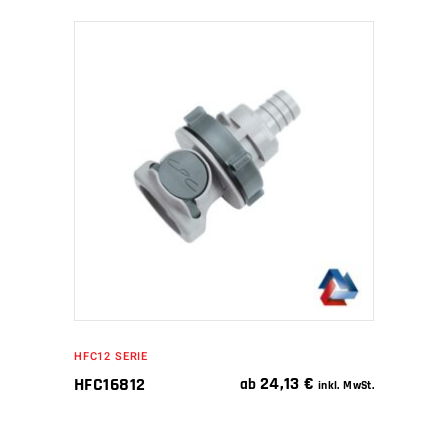
IN DEN WARENKORB
HFC12 SERIE
24,13
€
HFC16812
ab
inkl. MwSt.