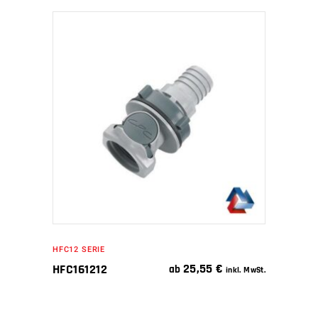
IN DEN WARENKORB
HFC12 SERIE
25,55
€
HFC161212
ab
inkl. MwSt.