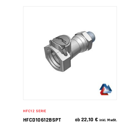
IN DEN WARENKORB
HFC12 SERIE
22,10
€
HFCD10612BSPT
ab
inkl. MwSt.