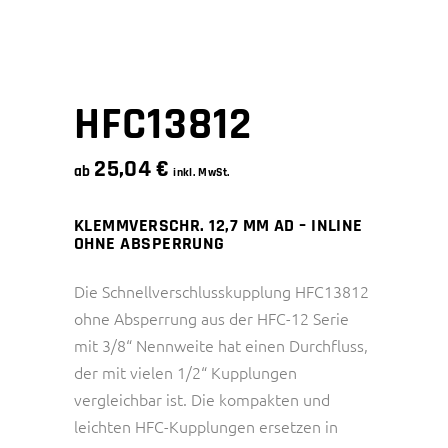
HFC13812
25,04
€
ab
inkl. MwSt.
KLEMMVERSCHR. 12,7 MM AD – INLINE
OHNE ABSPERRUNG
Die Schnellverschlusskupplung HFC13812
ohne Absperrung aus der HFC-12 Serie
mit 3/8“ Nennweite hat einen Durchfluss,
der mit vielen 1/2“ Kupplungen
vergleichbar ist. Die kompakten und
leichten HFC-Kupplungen ersetzen in