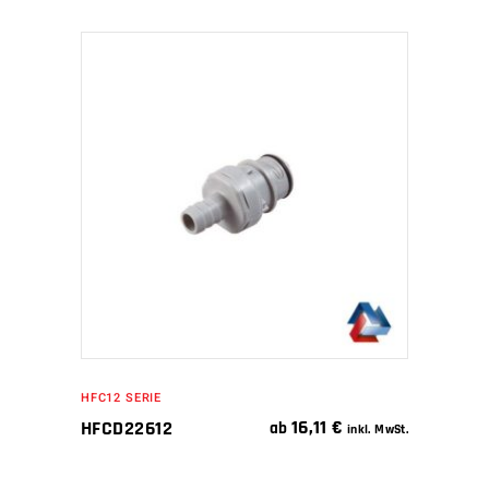
IN DEN WARENKORB
HFC12 SERIE
16,11
€
HFCD22612
ab
inkl. MwSt.