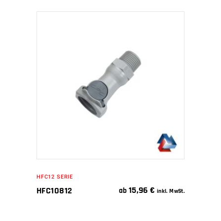
IN DEN WARENKORB
HFC12 SERIE
15,96
€
HFC10812
ab
inkl. MwSt.