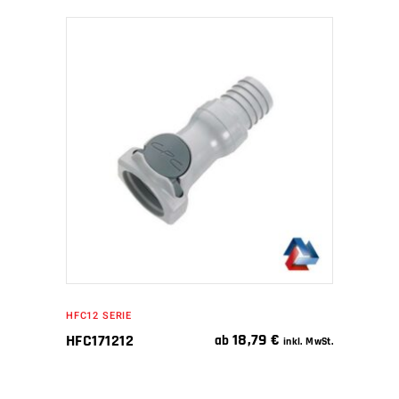
IN DEN WARENKORB
HFC12 SERIE
18,79
€
HFC171212
ab
inkl. MwSt.