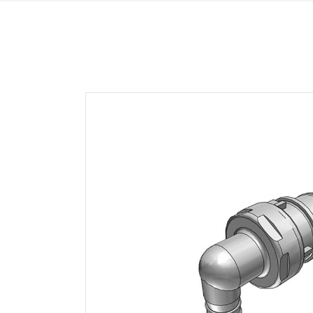
HFC35 SERIE
NS
HFC57 SERIE
NS