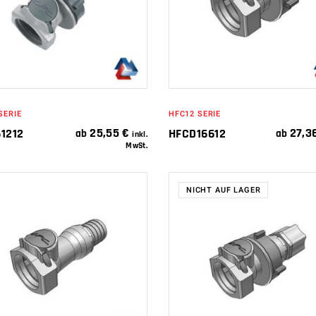
WARENKORB
WARENKORB
SERIE
HFC12 SERIE
25,55
€
27,3
1212
HFCD16612
ab
ab
inkl.
MwSt.
NICHT AUF LAGER
IN DEN
WEITERLESEN
WARENKORB