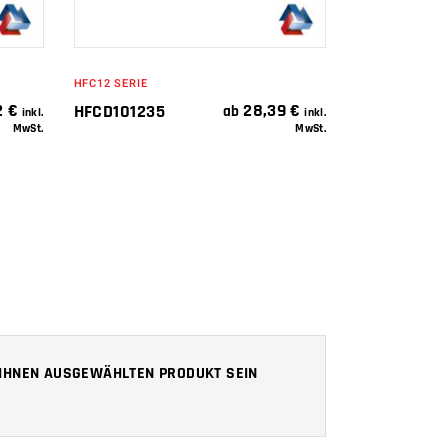
HFC12 SERIE
2
€
28,39
€
HFCD101235
ab
inkl.
inkl.
MwSt.
MwSt.
N IHNEN AUSGEWÄHLTEN PRODUKT SEIN