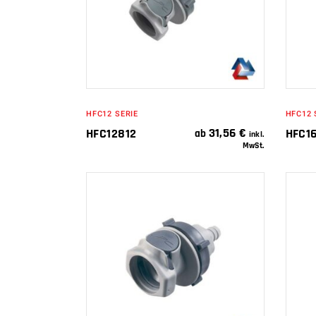
HFC12 SERIE
HFC12 
31,56
€
HFC12812
HFC16
ab
inkl.
MwSt.
IN DEN
WARENKORB