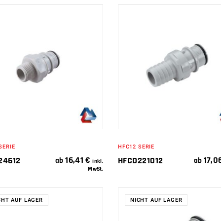
IN DEN
IN DEN
WARENKORB
WARENKORB
SERIE
HFC12 SERIE
16,41
€
17,0
24612
HFCD221012
ab
ab
inkl.
MwSt.
CHT AUF LAGER
NICHT AUF LAGER