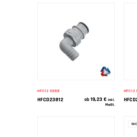
IN DEN
WARENKORB
HFC12 SERIE
HFC12 
19,23
€
HFCD23812
HFCD
ab
inkl.
MwSt.
NI