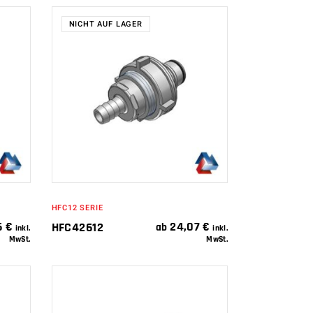
NICHT AUF LAGER
WEITERLESEN
HFC12 SERIE
6
€
24,07
€
HFC42612
ab
inkl.
inkl.
MwSt.
MwSt.