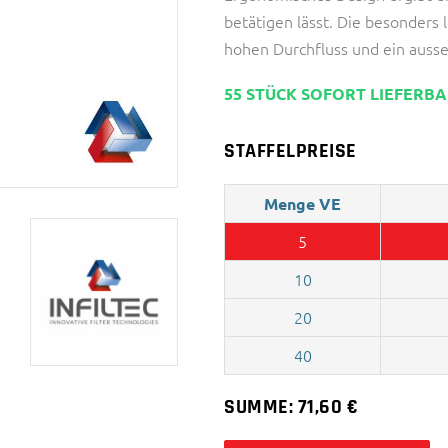
betätigen lässt. Die besonders 
hohen Durchfluss und ein auss
55 STÜCK SOFORT LIEFERB
STAFFELPREISE
Menge VE
5
10
20
40
SUMME:
71,60
€