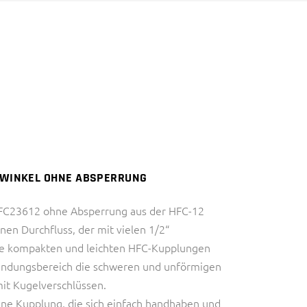
DIAGNOSTIK)
HALBLEITERINDUSTRIE
INDUSTRIE
IVD (IN VITRO
THERMAL MANAGEMENT
DIAGNOSTIK)
INDUSTRIE
THERMAL MANAGEMENT
– WINKEL OHNE ABSPERRUNG
HFC23612 ohne Absperrung aus der HFC-12
nen Durchfluss, der mit vielen 1/2“
Die kompakten und leichten HFC-Kupplungen
endungsbereich die schweren und unförmigen
it Kugelverschlüssen.
ine Kupplung, die sich einfach handhaben und