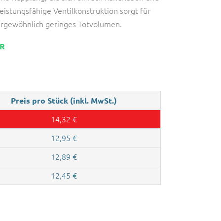
leistungsfähige Ventilkonstruktion sorgt für
ergewöhnlich geringes Totvolumen.
AR
Preis pro Stück (inkl. MwSt.)
14,32
€
12,95
€
12,89
€
12,45
€