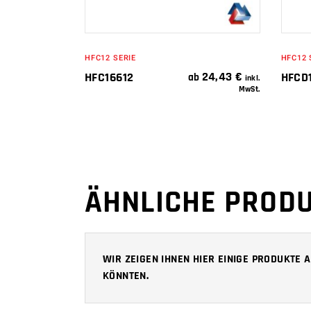
HFC12 SERIE
HFC12 
24,43
€
HFC16612
HFCD1
ab
inkl.
MwSt.
ÄHNLICHE PROD
WIR ZEIGEN IHNEN HIER EINIGE PRODUKTE
KÖNNTEN.