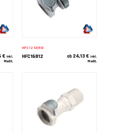
WARENKORB
HFC12 SERIE
6
€
24,13
€
HFC16812
ab
inkl.
inkl.
MwSt.
MwSt.
IN DEN
WARENKORB