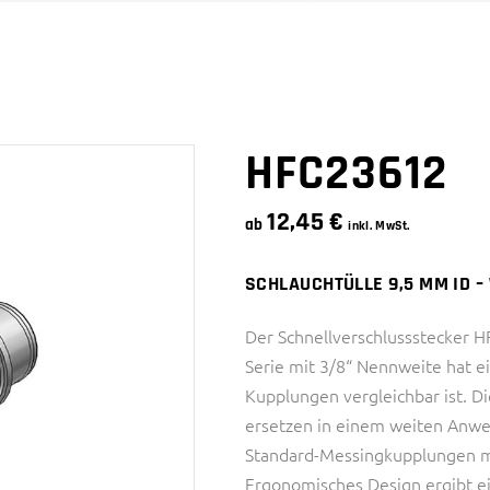
SNAPQUIK® SERIE
4 SERIE
PTC SERIE
6 SERIE
SMC SERIE
SNAPQUIK® SERIE
HFC23612
12,45
€
ab
inkl. MwSt.
SCHLAUCHTÜLLE 9,5 MM ID 
Der Schnellverschlussstecker 
Serie mit 3/8“ Nennweite hat ei
Kupplungen vergleichbar ist. 
ersetzen in einem weiten Anw
Standard-Messingkupplungen m
Ergonomisches Design ergibt e