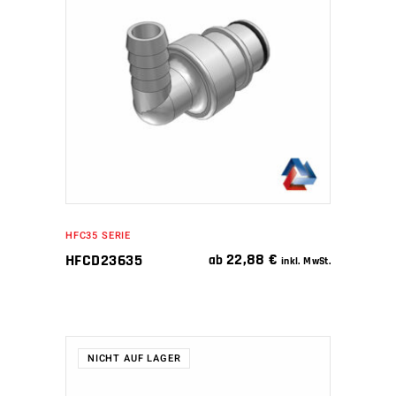
IN DEN WARENKORB
HFC35 SERIE
22,88
€
HFCD23635
ab
inkl. MwSt.
NICHT AUF LAGER