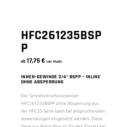
HFC261235BSP
P
17,75
€
ab
inkl. MwSt.
INNEN-GEWINDE 3/4“ BSPP – INLINE
OHNE ABSPERRUNG
Der Schnellverschlussstecker
HFC261235BSPP ohne Absperrung aus
der HFC35-Serie kann bei anspruchsvollen
Anwendungen eingesetzt werden. Diese
Serie aus Polysulfon ist für den Einsatz bei