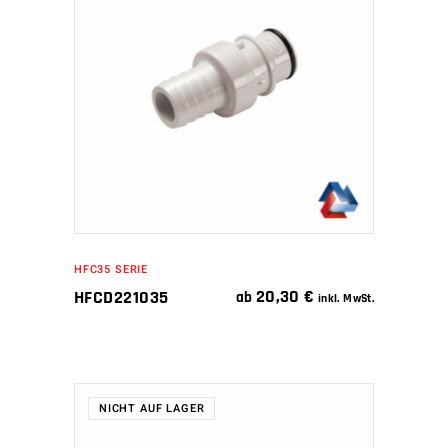
IN DEN WARENKORB
HFC35 SERIE
20,30
€
HFCD221035
ab
inkl. MwSt.
NICHT AUF LAGER