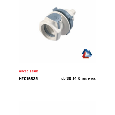
WEITERLESEN
HFC35 SERIE
30,14
€
HFC16635
ab
inkl. MwSt.