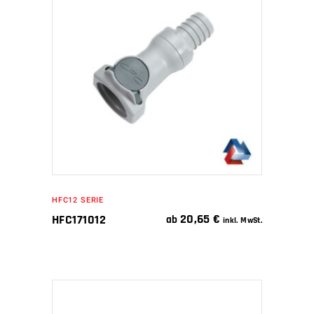
WEITERLESEN
HFC12 SERIE
20,65
€
HFC171012
ab
inkl. MwSt.