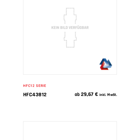
WEITERLESEN
HFC12 SERIE
29,67
€
HFC43812
ab
inkl. MwSt.