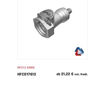
IN DEN WARENKORB
HFC12 SERIE
21,22
€
HFCD17612
ab
inkl. MwSt.