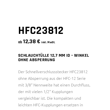
HFC23812
12,38
€
ab
inkl. MwSt.
SCHLAUCHTÜLLE 12,7 MM ID – WINKEL
OHNE ABSPERRUNG
Der Schnellverschlussstecker HFC23812
ohne Absperrung aus der HFC-12 Serie
mit 3/8“ Nennweite hat einen Durchfluss,
der mit vielen 1/2“ Kupplungen
vergleichbar ist. Die kompakten und
leichten HFC-Kupplungen ersetzen in