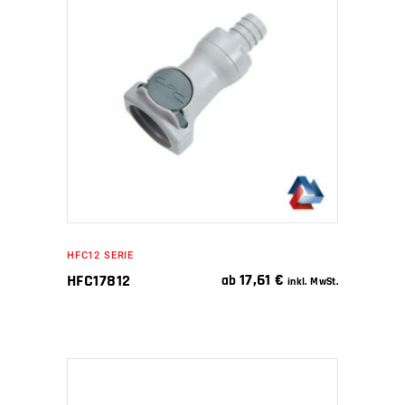
IN DEN WARENKORB
HFC12 SERIE
17,61
€
HFC17812
ab
inkl. MwSt.