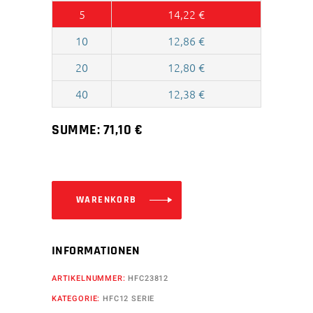
5
14,22
€
10
12,86
€
20
12,80
€
40
12,38
€
SUMME:
71,10
€
WARENKORB
INFORMATIONEN
ARTIKELNUMMER:
HFC23812
KATEGORIE:
HFC12 SERIE