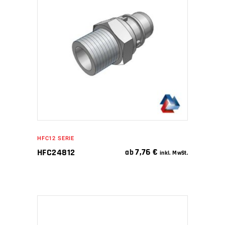
IN DEN WARENKORB
HFC12 SERIE
7,76
€
HFC24812
ab
inkl. MwSt.