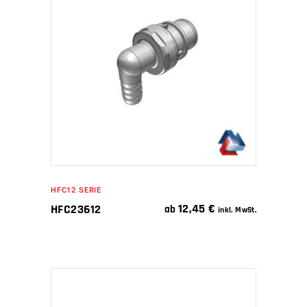
IN DEN WARENKORB
HFC12 SERIE
12,45
€
HFC23612
ab
inkl. MwSt.