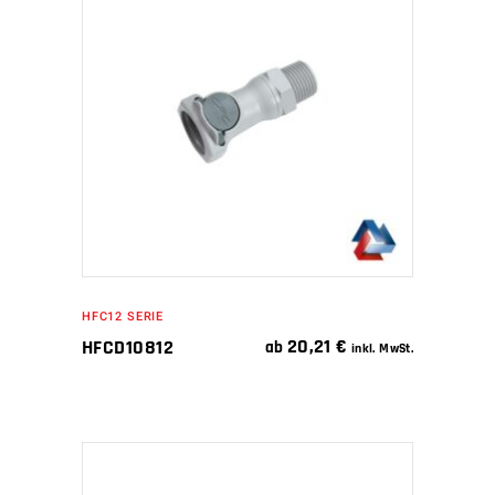
IN DEN WARENKORB
HFC12 SERIE
20,21
€
HFCD10812
ab
inkl. MwSt.