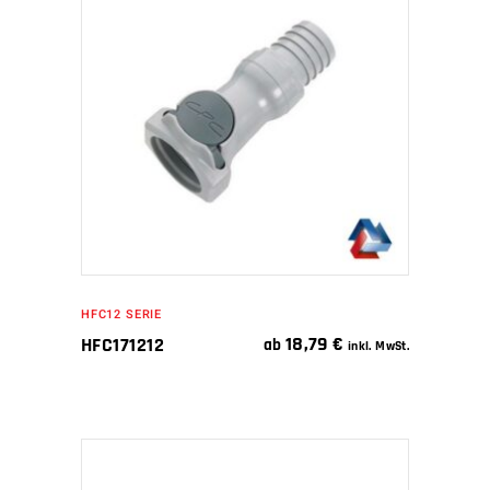
IN DEN WARENKORB
HFC12 SERIE
18,79
€
HFC171212
ab
inkl. MwSt.