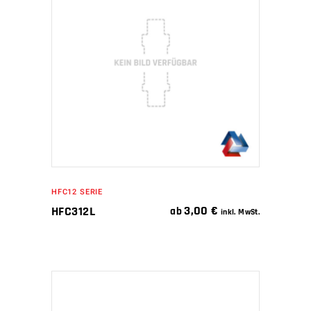
IN DEN WARENKORB
HFC12 SERIE
3,00
€
HFC312L
ab
inkl. MwSt.