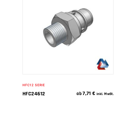
WEITERLESEN
HFC12 SERIE
7,71
€
HFC24612
ab
inkl. MwSt.