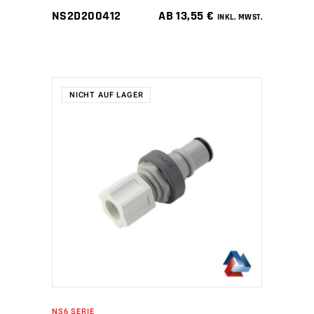
NS2D200412
AB
13,55
€
INKL. MWST.
NICHT AUF LAGER
WEITERLESEN
NS6 SERIE