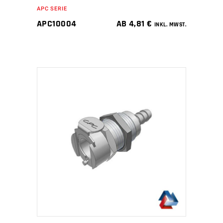
APC SERIE
APC10004
AB
4,81
€
INKL. MWST.
IN DEN WARENKORB