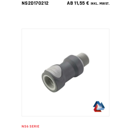
NS2D170212
AB
11,55
€
INKL. MWST.
IN DEN WARENKORB
NS6 SERIE