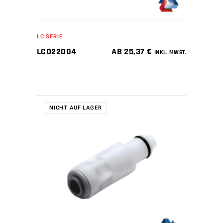
LC SERIE
LCD22004
AB
25,37
€
INKL. MWST.
NICHT AUF LAGER
WEITERLESEN