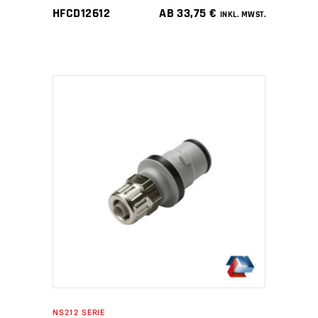
HFCD12612
AB
33,75
€
INKL. MWST.
IN DEN WARENKORB
NS212 SERIE