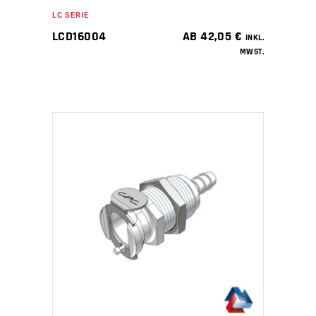
LC SERIE
LCD16004
AB
42,05
€
INKL.
MWST.
IN DEN WARENKORB