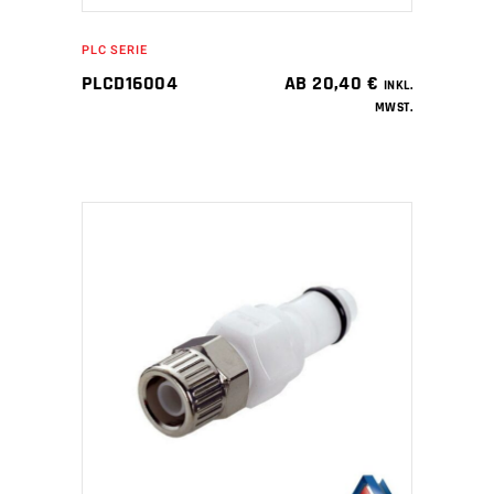
PLC SERIE
PLCD16004
AB
20,40
€
INKL.
MWST.
IN DEN WARENKORB