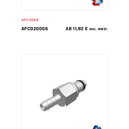
APC SERIE
APCD20006
AB
11,82
€
INKL. MWST.
IN DEN WARENKORB