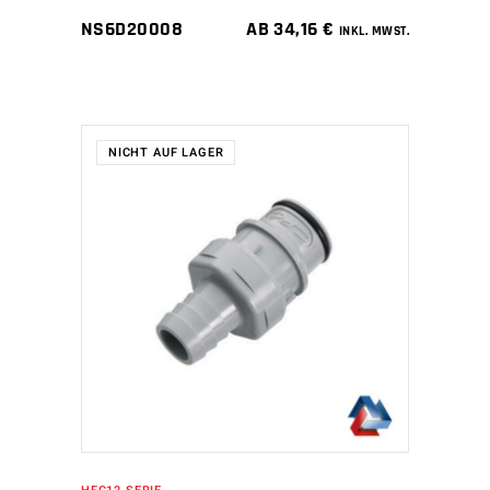
NS6D20008
AB
34,16
€
INKL. MWST.
NICHT AUF LAGER
WEITERLESEN