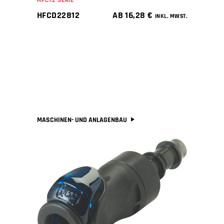
HFC12 SERIE
HFCD22812
AB
16,28
€
INKL. MWST.
MASCHINEN- UND ANLAGENBAU