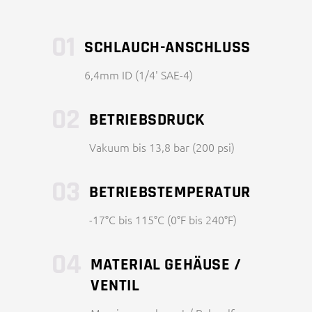
01
SCHLAUCH-ANSCHLUSS
6,4mm ID (1/4' SAE-4)
02
BETRIEBSDRUCK
Vakuum bis 13,8 bar (200 psi)
03
BETRIEBSTEMPERATUR
-17°C bis 115°C (0°F bis 240°F)
04
MATERIAL GEHÄUSE /
VENTIL