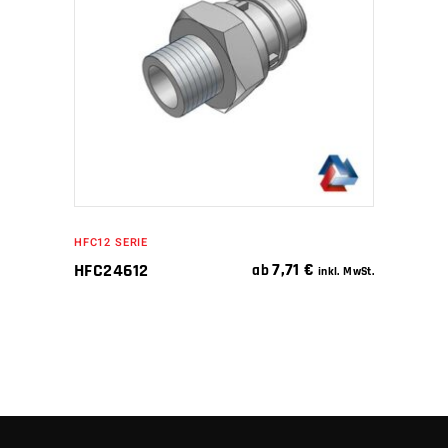
WEITERLESEN
HFC12 SERIE
7,71
€
HFC24612
ab
inkl. MwSt.