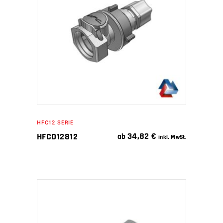
WEITERLESEN
HFC12 SERIE
34,82
€
HFCD12812
ab
inkl. MwSt.