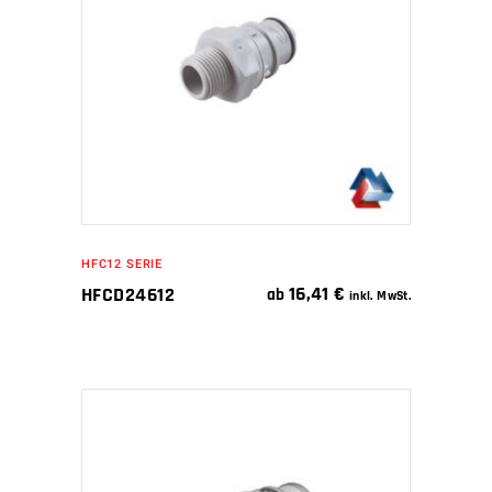
IN DEN WARENKORB
HFC12 SERIE
16,41
€
HFCD24612
ab
inkl. MwSt.