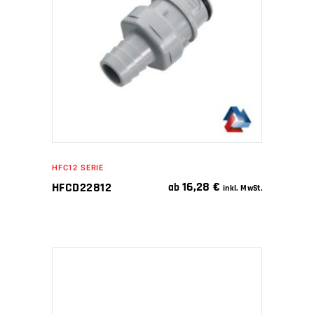
WEITERLESEN
HFC12 SERIE
16,28
€
HFCD22812
ab
inkl. MwSt.