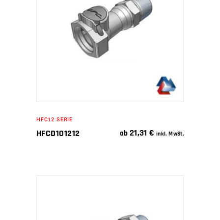
IN DEN WARENKORB
HFC12 SERIE
21,31
€
HFCD101212
ab
inkl. MwSt.