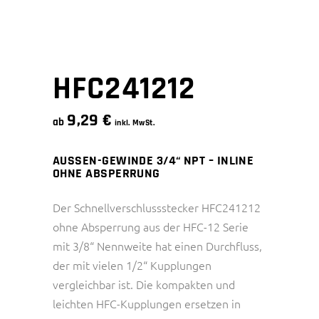
HFC241212
9,29
€
ab
inkl. MwSt.
AUSSEN-GEWINDE 3/4“ NPT – INLINE
OHNE ABSPERRUNG
Der Schnellverschlussstecker HFC241212
ohne Absperrung aus der HFC-12 Serie
mit 3/8“ Nennweite hat einen Durchfluss,
der mit vielen 1/2“ Kupplungen
vergleichbar ist. Die kompakten und
leichten HFC-Kupplungen ersetzen in