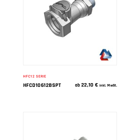
IN DEN WARENKORB
HFC12 SERIE
22,10
€
HFCD10612BSPT
ab
inkl. MwSt.