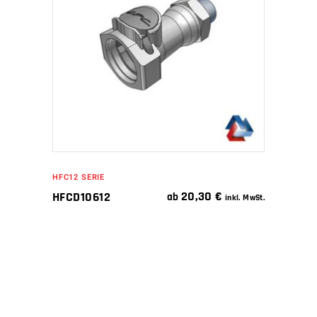
IN DEN WARENKORB
HFC12 SERIE
20,30
€
HFCD10612
ab
inkl. MwSt.