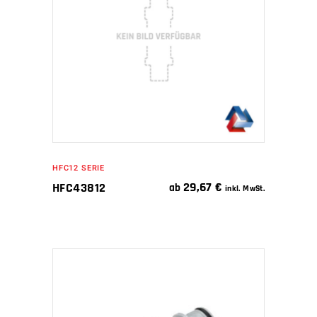
WEITERLESEN
HFC12 SERIE
29,67
€
HFC43812
ab
inkl. MwSt.