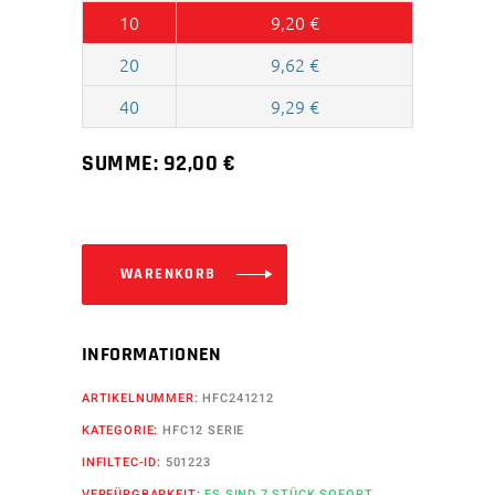
10
9,20
€
20
9,62
€
40
9,29
€
SUMME:
92,00
€
WARENKORB
INFORMATIONEN
ARTIKELNUMMER:
HFC241212
KATEGORIE:
HFC12 SERIE
INFILTEC-ID:
501223
VERFÜRGBARKEIT:
ES SIND 7 STÜCK SOFORT