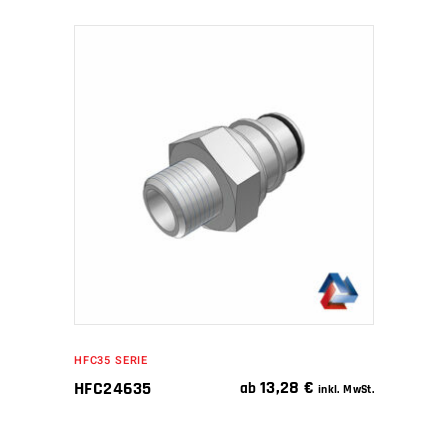
IN DEN WARENKORB
HFC35 SERIE
13,28
€
HFC24635
ab
inkl. MwSt.