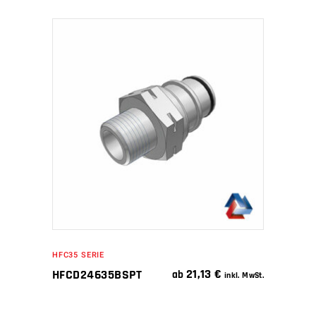
IN DEN WARENKORB
HFC35 SERIE
21,13
€
HFCD24635BSPT
ab
inkl. MwSt.