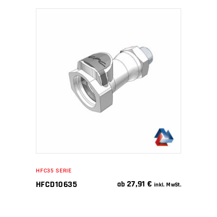
IN DEN WARENKORB
HFC35 SERIE
27,91
€
HFCD10635
ab
inkl. MwSt.