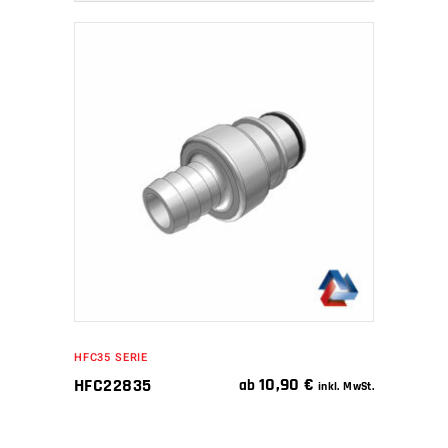
IN DEN WARENKORB
HFC35 SERIE
10,90
€
HFC22835
ab
inkl. MwSt.