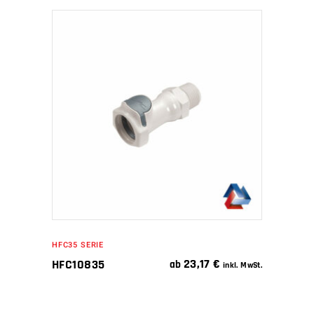
IN DEN WARENKORB
HFC35 SERIE
23,17
€
HFC10835
ab
inkl. MwSt.