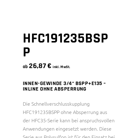
HFC191235BSP
P
26,87
€
ab
inkl. MwSt.
INNEN-GEWINDE 3/4“ BSPP+E135 –
INLINE OHNE ABSPERRUNG
Die Schnellverschlusskupplung
HFC191235BSPP ohne Absperrung aus
der HFC35-Serie kann bei anspruchsvollen
Anwendungen eingesetzt werden. Diese
Serie aus Polysulfon ist für den Einsatz bei