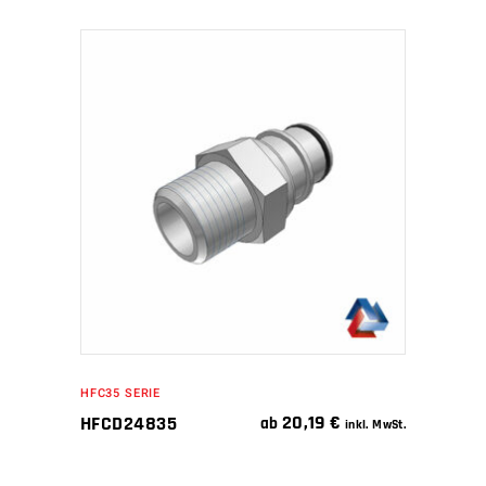
IN DEN WARENKORB
HFC35 SERIE
20,19
€
HFCD24835
ab
inkl. MwSt.