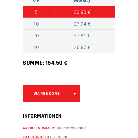
VE
MwSt.)
5
30,90
€
10
27,94
€
20
27,81
€
40
26,87
€
SUMME:
154,50
€
WARENKORB
INFORMATIONEN
ARTIKELNUMMER:
HFC191235BSPP
KATEGORIE:
HFC35 SERIE