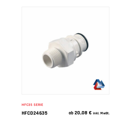
IN DEN WARENKORB
HFC35 SERIE
20,08
€
HFCD24635
ab
inkl. MwSt.