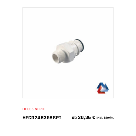
IN DEN WARENKORB
HFC35 SERIE
20,36
€
HFCD24835BSPT
ab
inkl. MwSt.