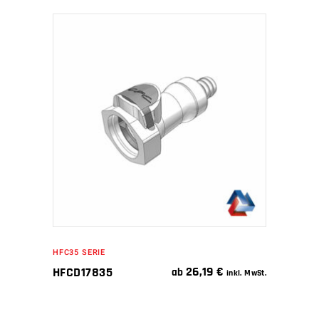
IN DEN WARENKORB
HFC35 SERIE
26,19
€
HFCD17835
ab
inkl. MwSt.