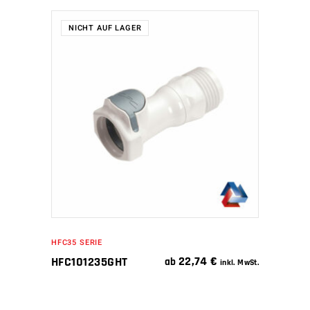
NICHT AUF LAGER
WEITERLESEN
HFC35 SERIE
22,74
€
HFC101235GHT
ab
inkl. MwSt.