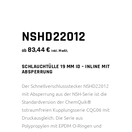
NSHD22012
83,44
€
ab
inkl. MwSt.
SCHLAUCHTÜLLE 19 MM ID – INLINE MIT
ABSPERRUNG
Der Schnellverschlussstecker NSHD22012
mit Absperrung aus der NSH-Serie ist die
Standardversion der ChemQuik®
totraumfreien Kupplungsserie CQG06 mit
Druckausgleich. Die Serie aus
Polypropylen mit EPDM O-Ringen und