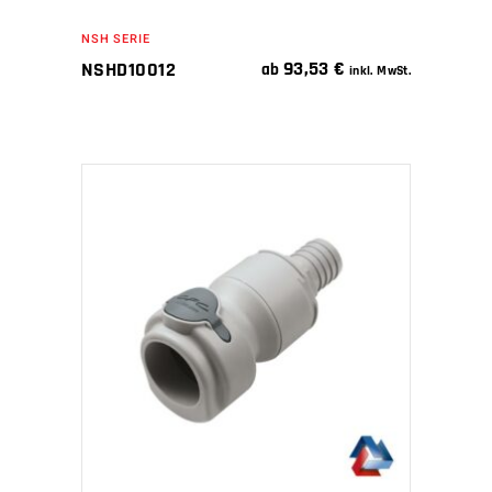
NSH SERIE
93,53
€
NSHD10012
ab
inkl. MwSt.
IN DEN WARENKORB