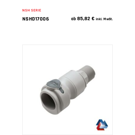
NSH SERIE
85,82
€
NSHD17006
ab
inkl. MwSt.
IN DEN WARENKORB