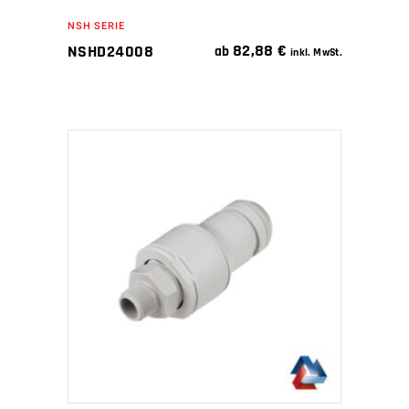
NSH SERIE
82,88
€
NSHD24008
ab
inkl. MwSt.
IN DEN WARENKORB