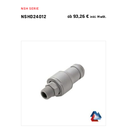
NSH SERIE
93,26
€
NSHD24012
ab
inkl. MwSt.
IN DEN WARENKORB