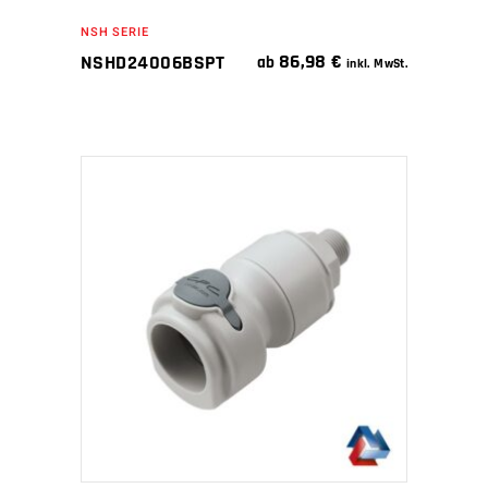
NSH SERIE
86,98
€
NSHD24006BSPT
ab
inkl. MwSt.
IN DEN WARENKORB