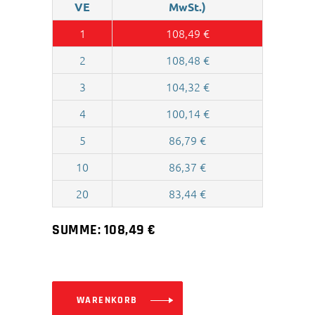
VE
MwSt.)
1
108,49
€
2
108,48
€
3
104,32
€
4
100,14
€
5
86,79
€
10
86,37
€
20
83,44
€
SUMME:
108,49
€
WARENKORB