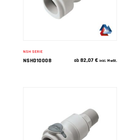
NSH SERIE
82,07
€
NSHD10008
ab
inkl. MwSt.
IN DEN WARENKORB