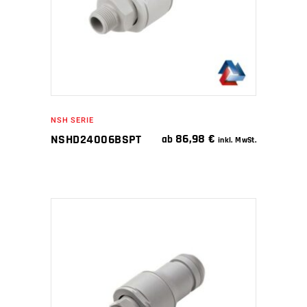
NSH SERIE
86,98
€
NSHD24006BSPT
ab
inkl. MwSt.
IN DEN WARENKORB