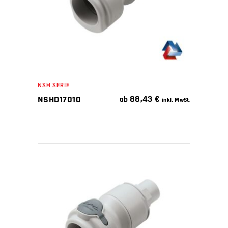
NSH SERIE
88,43
€
NSHD17010
ab
inkl. MwSt.
IN DEN WARENKORB