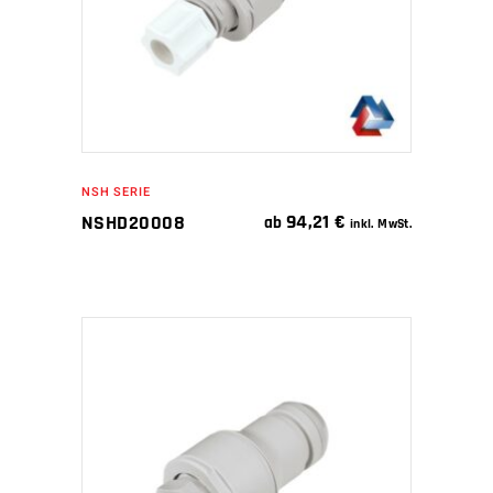
NSH SERIE
94,21
€
NSHD20008
ab
inkl. MwSt.
IN DEN WARENKORB