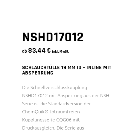
NSHD17012
83,44
€
ab
inkl. MwSt.
SCHLAUCHTÜLLE 19 MM ID – INLINE MIT
ABSPERRUNG
Die Schnellverschlusskupplung
NSHD17012 mit Absperrung aus der NSH-
Serie ist die Standardversion der
ChemQuik® totraumfreien
Kupplungsserie CQG06 mit
Druckausgleich. Die Serie aus