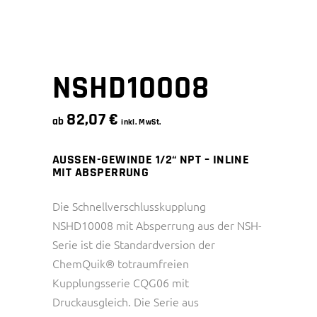
NSHD10008
82,07
€
ab
inkl. MwSt.
AUSSEN-GEWINDE 1/2“ NPT – INLINE
MIT ABSPERRUNG
Die Schnellverschlusskupplung
NSHD10008 mit Absperrung aus der NSH-
Serie ist die Standardversion der
ChemQuik® totraumfreien
Kupplungsserie CQG06 mit
Druckausgleich. Die Serie aus