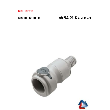
NSH SERIE
94,21
€
NSHD13008
ab
inkl. MwSt.
IN DEN WARENKORB