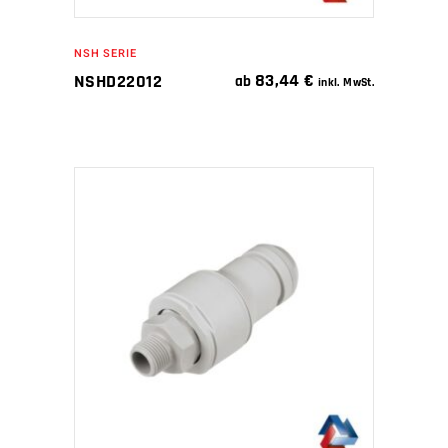
NSH SERIE
83,44
€
NSHD22012
ab
inkl. MwSt.
IN DEN WARENKORB