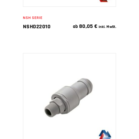
NSH SERIE
80,05
€
NSHD22010
ab
inkl. MwSt.
IN DEN WARENKORB