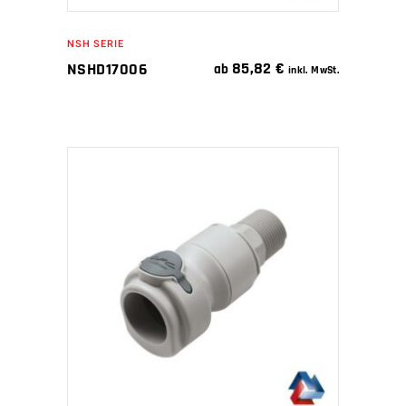
NSH SERIE
85,82
€
NSHD17006
ab
inkl. MwSt.
IN DEN WARENKORB