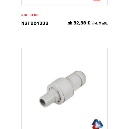
NSH SERIE
82,88
€
NSHD24008
ab
inkl. MwSt.
IN DEN WARENKORB