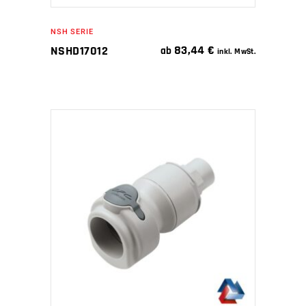
NSH SERIE
83,44
€
NSHD17012
ab
inkl. MwSt.
IN DEN WARENKORB