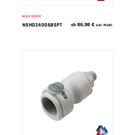
NSH SERIE
86,98
€
NSHD24006BSPT
ab
inkl. MwSt.
IN DEN WARENKORB