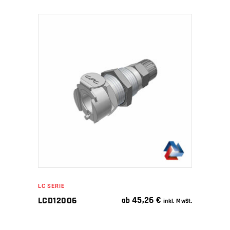
IN DEN WARENKORB
LC SERIE
45,26
€
LCD12006
ab
inkl. MwSt.