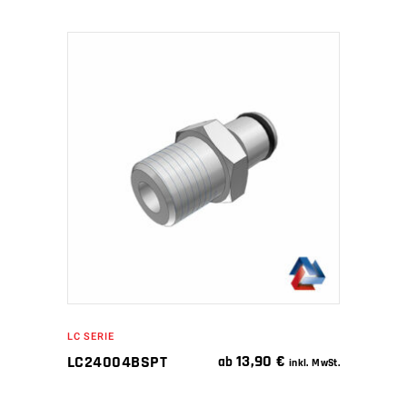
IN DEN WARENKORB
LC SERIE
13,90
€
LC24004BSPT
ab
inkl. MwSt.