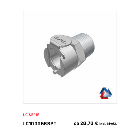
IN DEN WARENKORB
LC SERIE
28,70
€
LC10006BSPT
ab
inkl. MwSt.