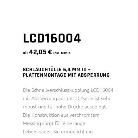
LCD16004
42,05
€
ab
inkl. MwSt.
SCHLAUCHTÜLLE 6,4 MM ID –
PLATTENMONTAGE MIT ABSPERRUNG
Die Schnellverschlusskupplung LCD16004
mit Absperrung aus der LC-Serie ist sehr
robust und für hohe Drücke ausgelegt.
Die Konstruktion aus verchromtem
Messing sorgt für eine lange
Lebensdauer. Sie ermöglicht ein