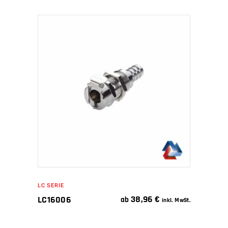
IN DEN WARENKORB
LC SERIE
38,96
€
LC16006
ab
inkl. MwSt.