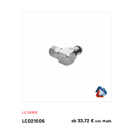
IN DEN WARENKORB
LC SERIE
33,72
€
LCD21006
ab
inkl. MwSt.