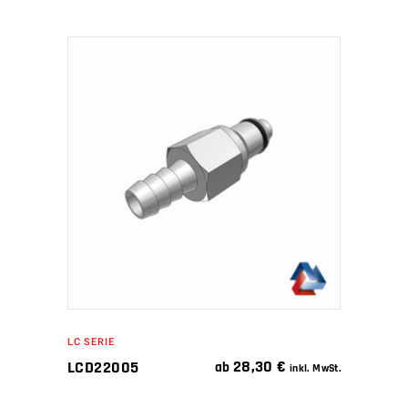
IN DEN WARENKORB
LC SERIE
28,30
€
LCD22005
ab
inkl. MwSt.