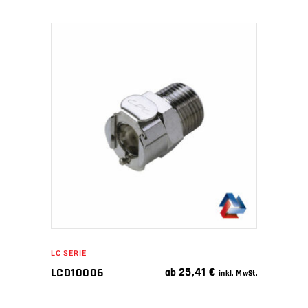
IN DEN WARENKORB
LC SERIE
25,41
€
LCD10006
ab
inkl. MwSt.