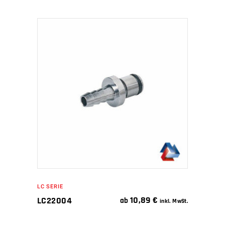
IN DEN WARENKORB
LC SERIE
10,89
€
LC22004
ab
inkl. MwSt.