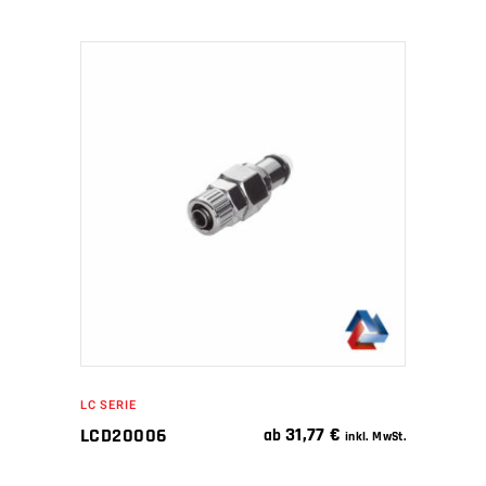
IN DEN WARENKORB
LC SERIE
31,77
€
LCD20006
ab
inkl. MwSt.