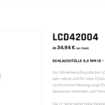
SNAPQUIK® SERIE
4 SERIE
PTC SERIE
6 SERIE
SMC SERIE
SNAPQUIK® SERIE
LCD42004
34,94
€
ab
inkl. MwSt.
SCHLAUCHTÜLLE 6,4 MM ID 
Der Schnellverschlussstecker L
sehr robust und für hohe Drück
verchromtem Messing sorgt für 
bequemes Verbinden und Trenn
Die LC Serie bietet hohe Flexib