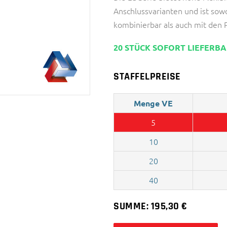
Anschlussvarianten und ist sow
kombinierbar als auch mit den
20 STÜCK SOFORT LIEFERB
STAFFELPREISE
Menge VE
5
10
20
40
SUMME:
195,30
€