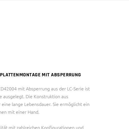
DIAGNOSTIK)
HALBLEITERINDUSTRIE
INDUSTRIE
IVD (IN VITRO
THERMAL MANAGEMENT
DIAGNOSTIK)
INDUSTRIE
THERMAL MANAGEMENT
– PLATTENMONTAGE MIT ABSPERRUNG
CD42004 mit Absperrung aus der LC-Serie ist
e ausgelegt. Die Konstruktion aus
eine lange Lebensdauer. Sie ermöglicht ein
en mit einer Hand.
ilität mit zahlreichen Konfigurationen und