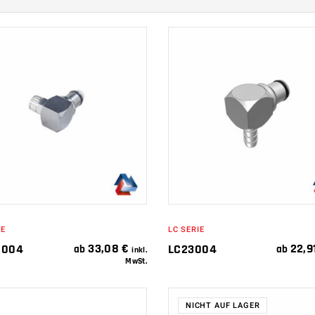
IN DEN
IN DEN
WARENKORB
WARENKORB
IE
LC SERIE
33,08
€
22,9
1004
LC23004
ab
ab
inkl.
MwSt.
NICHT AUF LAGER