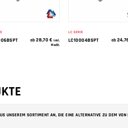
IE
LC SERIE
28,70
€
24,7
006BSPT
LC10004BSPT
ab
ab
inkl.
MwSt.
UKTE
 AUS UNSEREM SORTIMENT AN, DIE EINE ALTERNATIVE ZU DEM VO