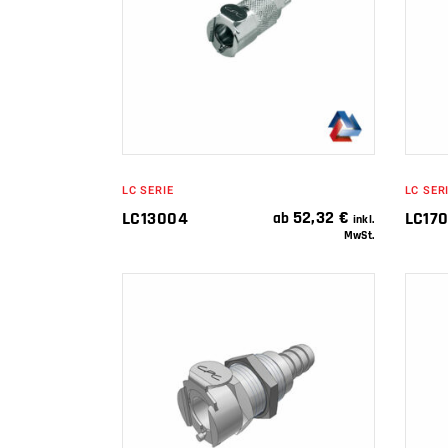
WEITERLESEN
LC SERIE
LC SER
52,32
€
LC13004
LC17
ab
inkl.
MwSt.
IN DEN
WARENKORB