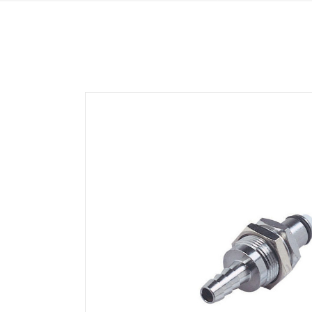
HFC35 SERIE
NS
HFC57 SERIE
NS