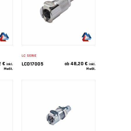
IN DEN
WARENKORB
LC SERIE
2
€
48,20
€
LCD17005
ab
inkl.
inkl.
MwSt.
MwSt.
IN DEN
WARENKORB