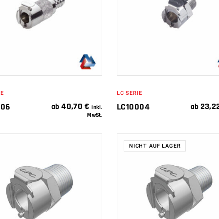
IN DEN
IN DEN
WARENKORB
WARENKORB
IE
LC SERIE
40,70
€
23,2
006
LC10004
ab
ab
inkl.
MwSt.
NICHT AUF LAGER
IN DEN
WEITERLESEN
WARENKORB