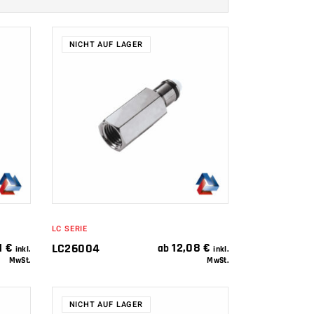
NICHT AUF LAGER
WEITERLESEN
LC SERIE
1
€
12,08
€
LC26004
ab
inkl.
inkl.
MwSt.
MwSt.
NICHT AUF LAGER