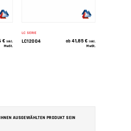
LC SERIE
6
€
41,85
€
LC12004
ab
inkl.
inkl.
MwSt.
MwSt.
N IHNEN AUSGEWÄHLTEN PRODUKT SEIN