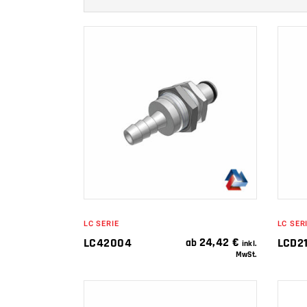
IN DEN
WARENKORB
LC SERIE
LC SER
24,42
€
LC42004
LCD2
ab
inkl.
MwSt.