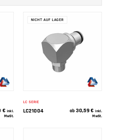
NICHT AUF LAGER
WEITERLESEN
LC SERIE
0
€
30,59
€
LC21004
ab
inkl.
inkl.
MwSt.
MwSt.