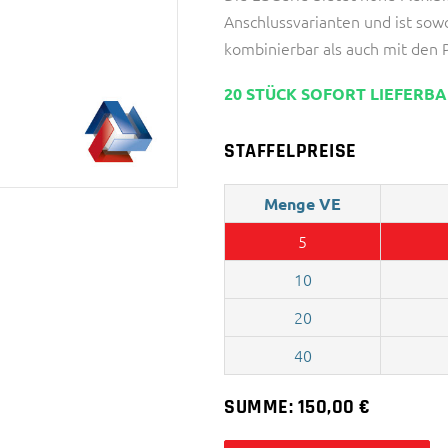
Anschlussvarianten und ist sow
kombinierbar als auch mit den
20 STÜCK SOFORT LIEFERB
STAFFELPREISE
Menge VE
5
10
20
40
SUMME:
150,00
€