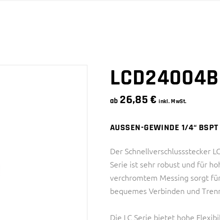
SNAPQUIK® SERIE
4 SERIE
PTC SERIE
6 SERIE
SMC SERIE
SNAPQUIK® SERIE
LCD24004B
26,85
€
ab
inkl. MwSt.
AUSSEN-GEWINDE 1/4“ BSPT 
Der Schnellverschlussstecker 
Serie ist sehr robust und für h
verchromtem Messing sorgt für 
bequemes Verbinden und Trenn
Die LC Serie bietet hohe Flexib