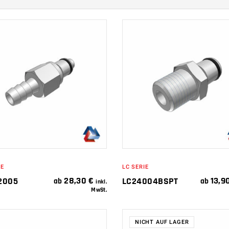
IN DEN
IN DEN
WARENKORB
WARENKORB
IE
LC SERIE
28,30
€
13,9
2005
LC24004BSPT
ab
ab
inkl.
MwSt.
NICHT AUF LAGER