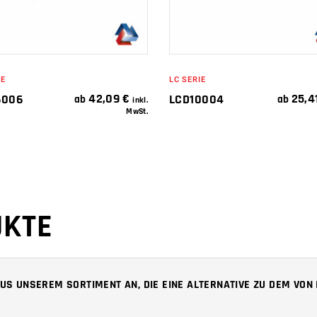
IE
LC SERIE
42,09
€
25,4
6006
LCD10004
ab
ab
inkl.
MwSt.
UKTE
 AUS UNSEREM SORTIMENT AN, DIE EINE ALTERNATIVE ZU DEM VO