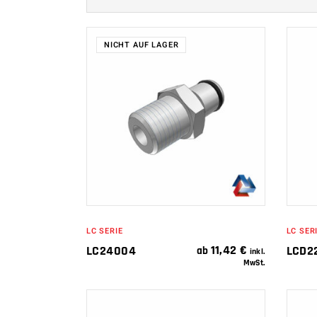
NICHT AUF LAGER
WEITERLESEN
LC SERIE
LC SER
11,42
€
LC24004
LCD2
ab
inkl.
MwSt.