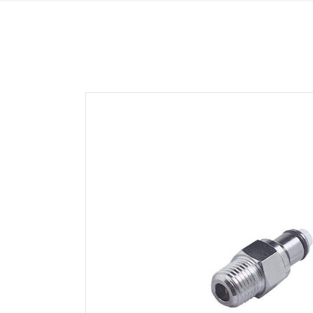
HFC35 SERIE
NS
HFC57 SERIE
NS