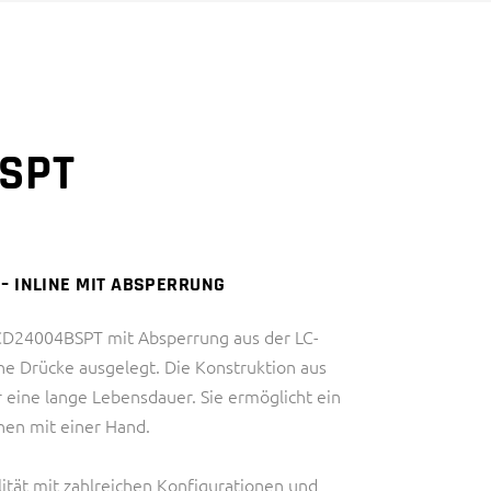
DIAGNOSTIK)
HALBLEITERINDUSTRIE
INDUSTRIE
IVD (IN VITRO
THERMAL MANAGEMENT
DIAGNOSTIK)
SPT
INDUSTRIE
THERMAL MANAGEMENT
– INLINE MIT ABSPERRUNG
LCD24004BSPT mit Absperrung aus der LC-
ohe Drücke ausgelegt. Die Konstruktion aus
eine lange Lebensdauer. Sie ermöglicht ein
en mit einer Hand.
ilität mit zahlreichen Konfigurationen und