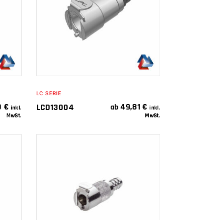
IN DEN
WARENKORB
LC SERIE
0
€
49,81
€
LCD13004
ab
inkl.
inkl.
MwSt.
MwSt.
IN DEN
WARENKORB