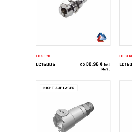
IN DEN
WARENKORB
LC SERIE
LC SER
38,96
€
LC16006
LC16
ab
inkl.
MwSt.
NICHT AUF LAGER
WEITERLESEN