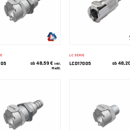
IN DEN
WEITERLESEN
WARENKORB
IE
LC SERIE
48,59
€
48,2
005
LCD17005
ab
ab
inkl.
MwSt.
IN DEN
IN DEN
WARENKORB
WARENKORB