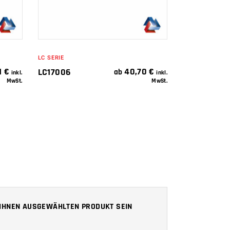
LC SERIE
1
€
40,70
€
LC17006
ab
inkl.
inkl.
MwSt.
MwSt.
N IHNEN AUSGEWÄHLTEN PRODUKT SEIN