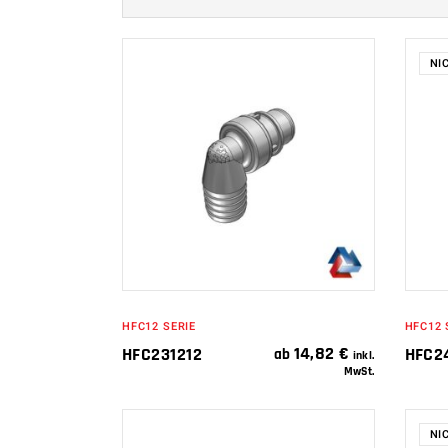
NI
IN DEN
WARENKORB
HFC12 SERIE
HFC12 
14,82
€
HFC231212
HFC2
ab
inkl.
MwSt.
NI