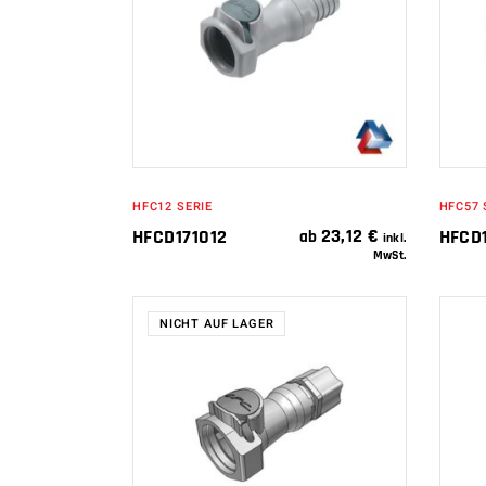
IN DEN
WARENKORB
HFC12 SERIE
HFC57 
23,12
€
HFCD171012
HFCD
ab
inkl.
MwSt.
NICHT AUF LAGER
WEITERLESEN