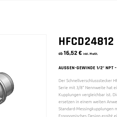
SNAPQUIK® SERIE
4 SERIE
PTC SERIE
6 SERIE
SMC SERIE
SNAPQUIK® SERIE
HFCD24812
16,52
€
ab
inkl. MwSt.
AUSSEN-GEWINDE 1/2“ NPT –
Der Schnellverschlussstecker 
Serie mit 3/8“ Nennweite hat ei
Kupplungen vergleichbar ist. 
ersetzen in einem weiten Anw
Standard-Messingkupplungen m
Ergonomisches Design ergibt e