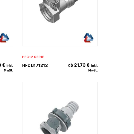
IN DEN
WARENKORB
HFC12 SERIE
9
€
21,73
€
HFCD171212
ab
inkl.
inkl.
MwSt.
MwSt.
IN DEN
WARENKORB