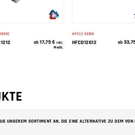
SERIE
HFC12 SERIE
17,75
€
33,7
1212
HFCD12612
ab
ab
inkl.
MwSt.
UKTE
 AUS UNSEREM SORTIMENT AN, DIE EINE ALTERNATIVE ZU DEM VO