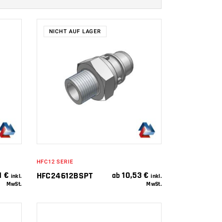
NICHT AUF LAGER
WEITERLESEN
HFC12 SERIE
1
€
10,53
€
HFC24612BSPT
ab
inkl.
inkl.
MwSt.
MwSt.