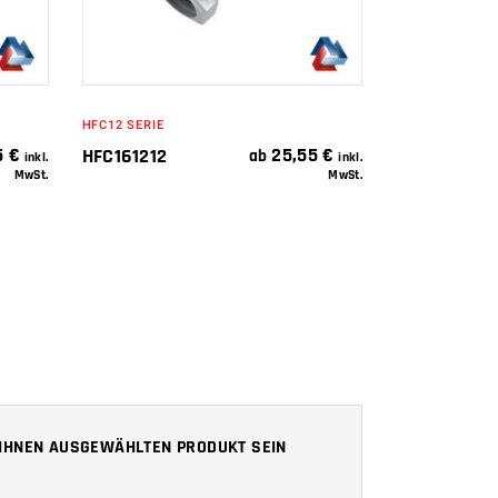
HFC12 SERIE
5
€
25,55
€
HFC161212
ab
inkl.
inkl.
MwSt.
MwSt.
N IHNEN AUSGEWÄHLTEN PRODUKT SEIN