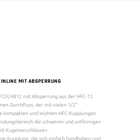
DIAGNOSTIK)
HALBLEITERINDUSTRIE
INDUSTRIE
IVD (IN VITRO
THERMAL MANAGEMENT
DIAGNOSTIK)
INDUSTRIE
THERMAL MANAGEMENT
 INLINE MIT ABSPERRUNG
HFCD24812 mit Absperrung aus der HFC-12
nen Durchfluss, der mit vielen 1/2“
Die kompakten und leichten HFC-Kupplungen
endungsbereich die schweren und unförmigen
it Kugelverschlüssen.
ine Kupplung, die sich einfach handhaben und