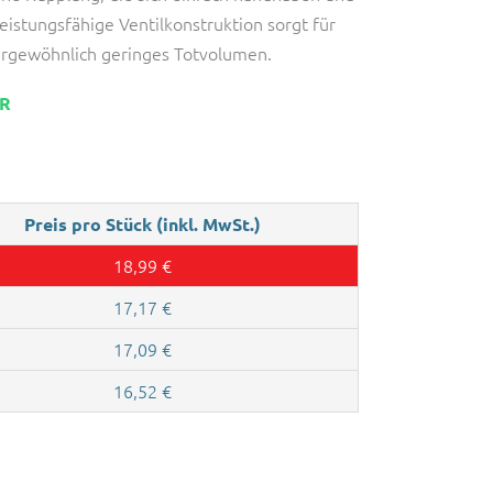
leistungsfähige Ventilkonstruktion sorgt für
ergewöhnlich geringes Totvolumen.
AR
Preis pro Stück (inkl. MwSt.)
18,99
€
17,17
€
17,09
€
16,52
€