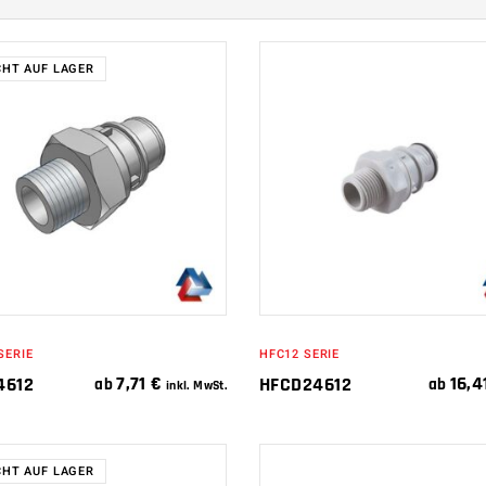
CHT AUF LAGER
IN DEN
WEITERLESEN
WARENKORB
SERIE
HFC12 SERIE
7,71
€
16,4
4612
HFCD24612
ab
ab
inkl. MwSt.
CHT AUF LAGER