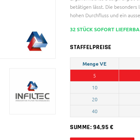
betätigen lässt. Die besonders 
hohen Durchfluss und ein auss
32 STÜCK SOFORT LIEFERB
STAFFELPREISE
Menge VE
5
10
20
40
SUMME:
94,95
€