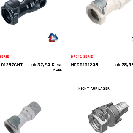
IN DEN
WEITERLESEN
WARENKORB
SERIE
HFC12 SERIE
32,24
€
28,3
101257GHT
HFCD101235
ab
ab
inkl.
MwSt.
NICHT AUF LAGER
IN DEN
WEITERLESEN
WARENKORB