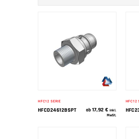
IN DEN
WARENKORB
HFC12 SERIE
HFC12 
17,92
€
HFCD24612BSPT
HFC2
ab
inkl.
MwSt.