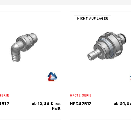
NICHT AUF LAGER
IN DEN
WEITERLESEN
WARENKORB
SERIE
HFC12 SERIE
12,38
€
24,0
3812
HFC42612
ab
ab
inkl.
MwSt.