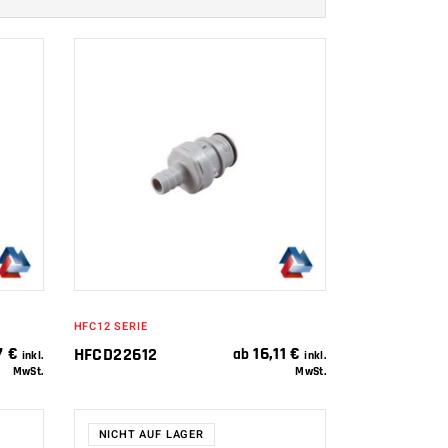
IN DEN
WARENKORB
HFC12 SERIE
7
€
16,11
€
HFCD22612
ab
inkl.
inkl.
MwSt.
MwSt.
NICHT AUF LAGER