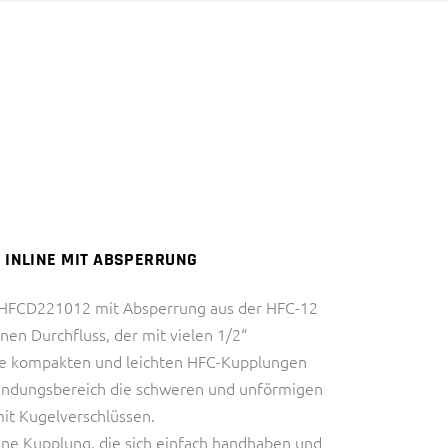
DIAGNOSTIK)
HALBLEITERINDUSTRIE
INDUSTRIE
IVD (IN VITRO
THERMAL MANAGEMENT
DIAGNOSTIK)
2
INDUSTRIE
THERMAL MANAGEMENT
– INLINE MIT ABSPERRUNG
g HFCD221012 mit Absperrung aus der HFC-12
nen Durchfluss, der mit vielen 1/2“
Die kompakten und leichten HFC-Kupplungen
endungsbereich die schweren und unförmigen
it Kugelverschlüssen.
ine Kupplung, die sich einfach handhaben und