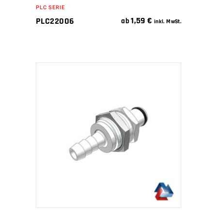
PLC SERIE
1,59
€
PLC22006
ab
inkl. MwSt.
IN DEN WARENKORB