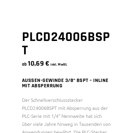
PLCD24006BSP
T
10,69
€
ab
inkl. MwSt.
AUSSEN-GEWINDE 3/8“ BSPT – INLINE
MIT ABSPERRUNG
Der Schnellverschlussstecker
PLCD24006BSPT mit Absperrung aus der
PLC-Serie mit 1/4“ Nennweite hat sich
über viele Jahre hinweg in Tausenden von
Anwendungen bewährt. Die PLC-Stecker