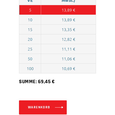
VE
MwSt.)
5
13,89
€
10
13,89
€
15
13,35
€
20
12,82
€
25
11,11
€
50
11,06
€
100
10,69
€
SUMME:
69,45
€
WARENKORB