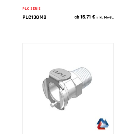
PLC SERIE
16,71
€
PLC130M8
ab
inkl. MwSt.
IN DEN WARENKORB