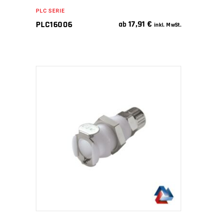
PLC SERIE
17,91
€
PLC16006
ab
inkl. MwSt.
IN DEN WARENKORB