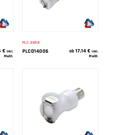
PLC SERIE
4
€
17,14
€
PLCD14006
ab
inkl.
inkl.
MwSt.
MwSt.
IN DEN
WARENKORB