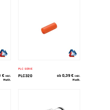
IN DEN
WARENKORB
PLC SERIE
0
€
0,39
€
PLC320
ab
inkl.
inkl.
MwSt.
MwSt.