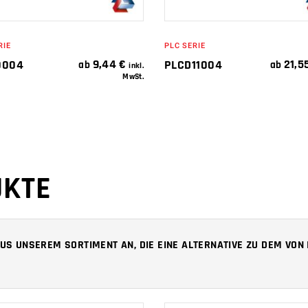
RIE
PLC SERIE
9,44
€
21,5
0004
PLCD11004
ab
ab
inkl.
MwSt.
UKTE
 AUS UNSEREM SORTIMENT AN, DIE EINE ALTERNATIVE ZU DEM VO