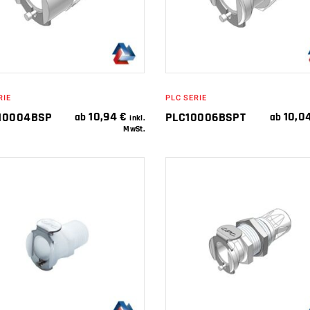
RIE
PLC SERIE
10,94
€
10,0
10004BSP
PLC10006BSPT
ab
ab
inkl.
MwSt.
IN DEN
IN DEN
WARENKORB
WARENKORB