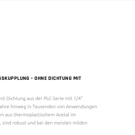
DIAGNOSTIK)
HALBLEITERINDUSTRIE
INDUSTRIE
IVD (IN VITRO
THERMAL MANAGEMENT
DIAGNOSTIK)
INDUSTRIE
THERMAL MANAGEMENT
SKUPPLUNG – OHNE DICHTUNG MIT
it Dichtung aus der PLC-Serie mit 1/4“
 Jahre hinweg in Tausenden von Anwendungen
en aus thermoplastischem Acetal im
t, sind robust und bei den meisten milden