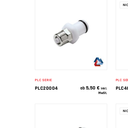
NI
IN DEN
WARENKORB
PLC SERIE
PLC SE
5,50
€
PLC20004
PLC4
ab
inkl.
MwSt.
NI