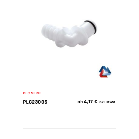
IN DEN WARENKORB
PLC SERIE
4,17
€
PLC23006
ab
inkl. MwSt.