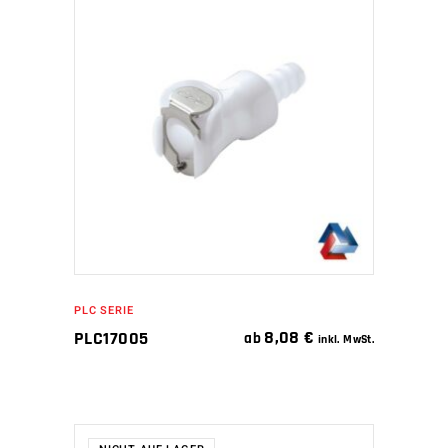
IN DEN WARENKORB
PLC SERIE
8,08
€
PLC17005
ab
inkl. MwSt.