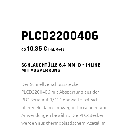
PLCD2200406
10,35
€
ab
inkl. MwSt.
SCHLAUCHTÜLLE 6,4 MM ID – INLINE
MIT ABSPERRUNG
Der Schnellverschlussstecker
PLCD2200406 mit Absperrung aus der
PLC-Serie mit 1/4“ Nennweite hat sich
über viele Jahre hinweg in Tausenden von
Anwendungen bewährt. Die PLC-Stecker
werden aus thermoplastischem Acetal im