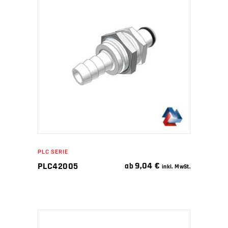
IN DEN WARENKORB
PLC SERIE
9,04
€
PLC42005
ab
inkl. MwSt.