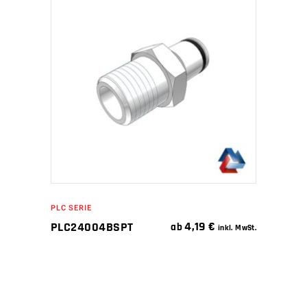
IN DEN WARENKORB
PLC SERIE
4,19
€
PLC24004BSPT
ab
inkl. MwSt.