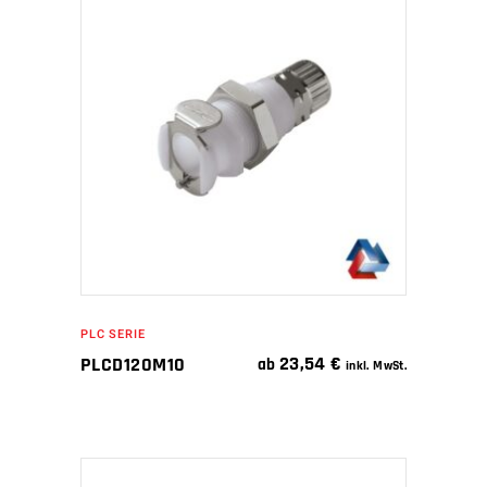
IN DEN WARENKORB
PLC SERIE
23,54
€
PLCD120M10
ab
inkl. MwSt.