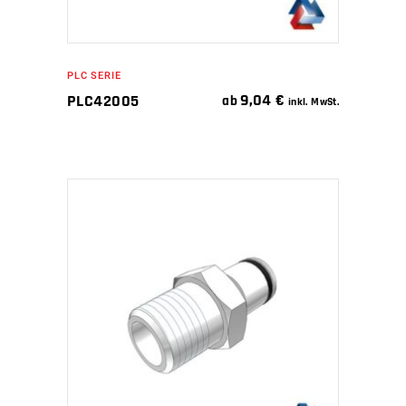
PLC SERIE
9,04
€
PLC42005
ab
inkl. MwSt.
IN DEN WARENKORB