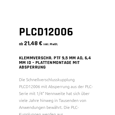
PLCD12006
21,48
€
ab
inkl. MwSt.
KLEMMVERSCHR. PTF 9,5 MM AD, 6,4
MM ID – PLATTENMONTAGE MIT
ABSPERRUNG
Die Schnellverschlusskupplung
PLCD12006 mit Absperrung aus der PLC-
Serie mit 1/4“ Nennweite hat sich über
viele Jahre hinweg in Tausenden von
Anwendungen bewährt. Die PLC-
Kupplungen werden aus