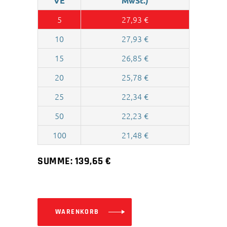
VE
MwSt.)
5
27,93
€
10
27,93
€
15
26,85
€
20
25,78
€
25
22,34
€
50
22,23
€
100
21,48
€
SUMME:
139,65
€
WARENKORB