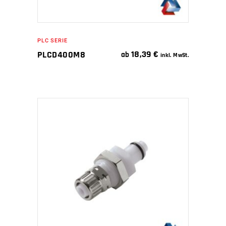
PLC SERIE
18,39
€
PLCD400M8
ab
inkl. MwSt.
IN DEN WARENKORB