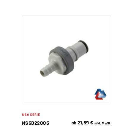
IN DEN WARENKORB
NS6 SERIE
21,69
€
NS6D22006
ab
inkl. MwSt.