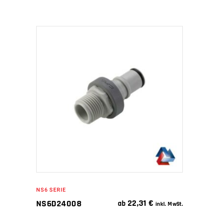
IN DEN WARENKORB
NS6 SERIE
22,31
€
NS6D24008
ab
inkl. MwSt.