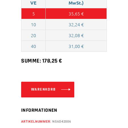
VE
MwSt.)
5
35,65
€
10
32,24
€
20
32,08
€
40
31,00
€
SUMME:
178,25
€
WARENKORB
INFORMATIONEN
ARTIKELNUMMER:
NS6D42006