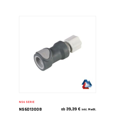
IN DEN WARENKORB
NS6 SERIE
39,39
€
NS6D13008
ab
inkl. MwSt.