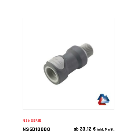
IN DEN WARENKORB
NS6 SERIE
33,12
€
NS6D10008
ab
inkl. MwSt.