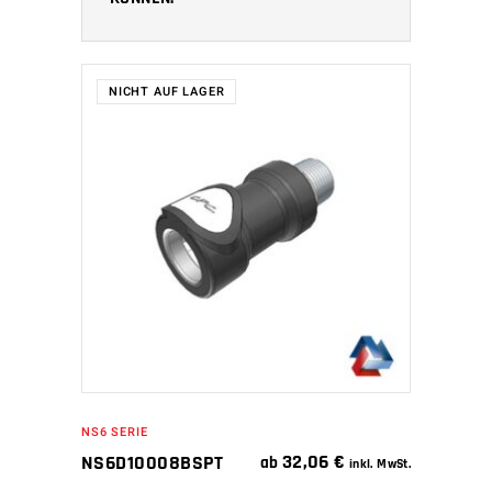
NICHT AUF LAGER
WEITERLESEN
NS6 SERIE
32,06
€
NS6D10008BSPT
ab
inkl. MwSt.