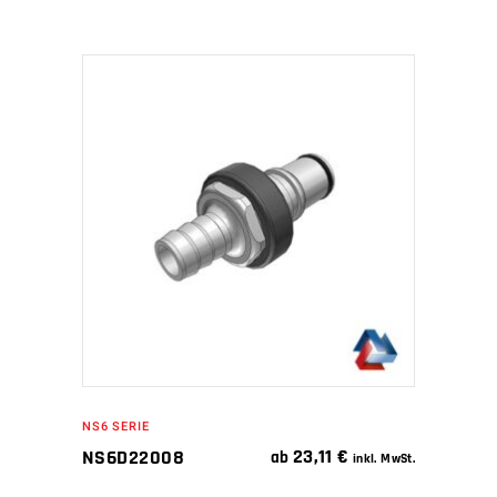
IN DEN WARENKORB
NS6 SERIE
23,11
€
NS6D22008
ab
inkl. MwSt.