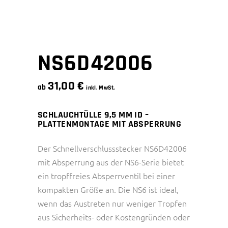
NS6D42006
31,00
€
ab
inkl. MwSt.
SCHLAUCHTÜLLE 9,5 MM ID –
PLATTENMONTAGE MIT ABSPERRUNG
Der Schnellverschlussstecker NS6D42006
mit Absperrung aus der NS6-Serie bietet
ein tropffreies Absperrventil bei einer
kompakten Größe an. Die NS6 ist ideal,
wenn das Austreten nur weniger Tropfen
aus Sicherheits- oder Kostengründen oder