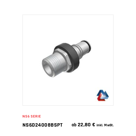
IN DEN WARENKORB
NS6 SERIE
22,80
€
NS6D24008BSPT
ab
inkl. MwSt.