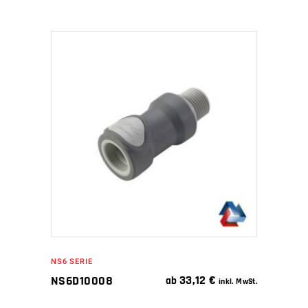
IN DEN WARENKORB
NS6 SERIE
33,12
€
NS6D10008
ab
inkl. MwSt.