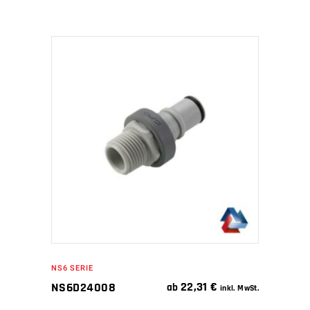
IN DEN WARENKORB
NS6 SERIE
22,31
€
NS6D24008
ab
inkl. MwSt.