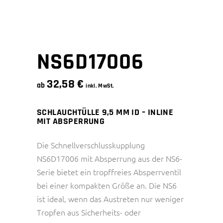
NS6D17006
32,58
€
ab
inkl. MwSt.
SCHLAUCHTÜLLE 9,5 MM ID – INLINE
MIT ABSPERRUNG
Die Schnellverschlusskupplung
NS6D17006 mit Absperrung aus der NS6-
Serie bietet ein tropffreies Absperrventil
bei einer kompakten Größe an. Die NS6
ist ideal, wenn das Austreten nur weniger
Tropfen aus Sicherheits- oder