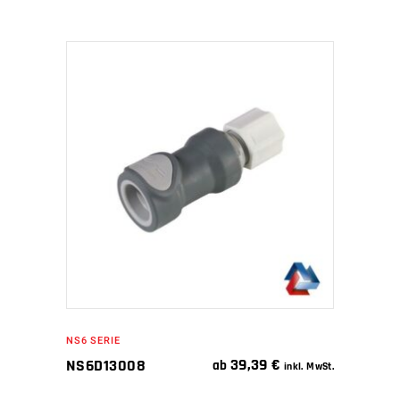
IN DEN WARENKORB
NS6 SERIE
39,39
€
NS6D13008
ab
inkl. MwSt.