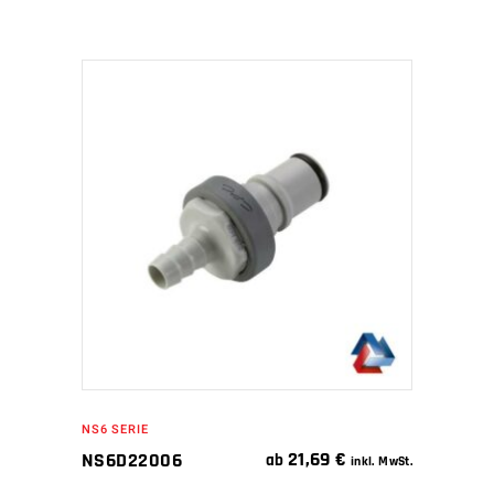
IN DEN WARENKORB
NS6 SERIE
21,69
€
NS6D22006
ab
inkl. MwSt.