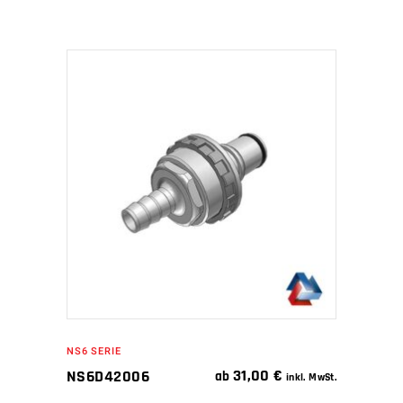
IN DEN WARENKORB
NS6 SERIE
31,00
€
NS6D42006
ab
inkl. MwSt.