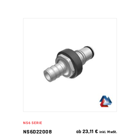
IN DEN WARENKORB
NS6 SERIE
23,11
€
NS6D22008
ab
inkl. MwSt.