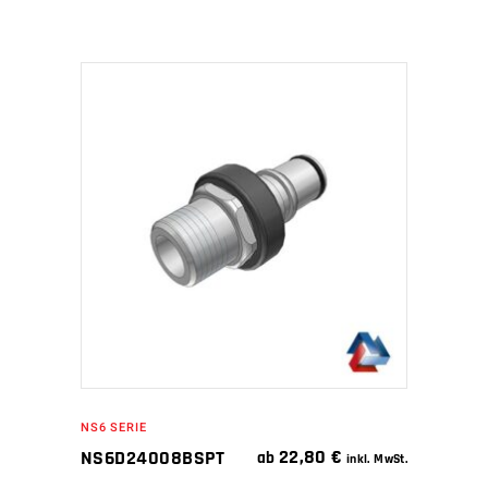
IN DEN WARENKORB
NS6 SERIE
22,80
€
NS6D24008BSPT
ab
inkl. MwSt.