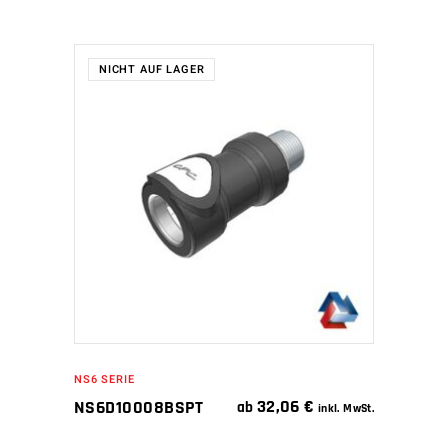
NICHT AUF LAGER
WEITERLESEN
NS6 SERIE
32,06
€
NS6D10008BSPT
ab
inkl. MwSt.