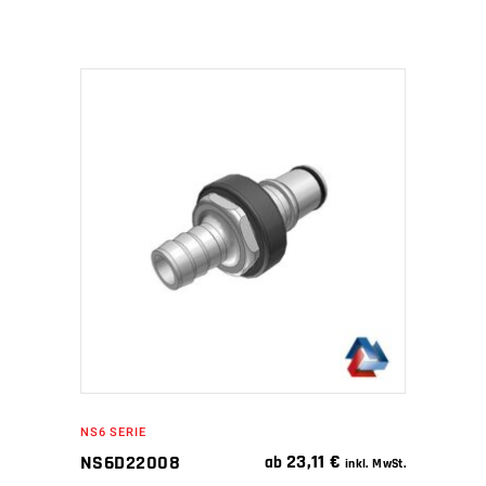
IN DEN WARENKORB
NS6 SERIE
23,11
€
NS6D22008
ab
inkl. MwSt.