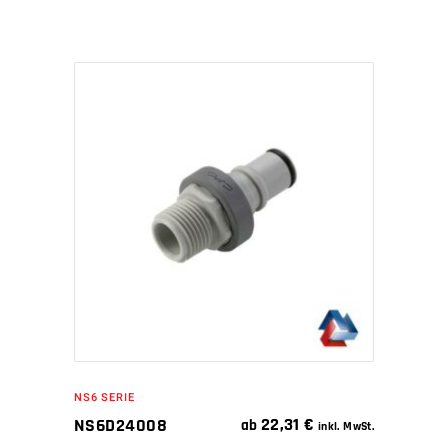
IN DEN WARENKORB
NS6 SERIE
22,31
€
NS6D24008
ab
inkl. MwSt.