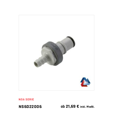
IN DEN WARENKORB
NS6 SERIE
21,69
€
NS6D22006
ab
inkl. MwSt.