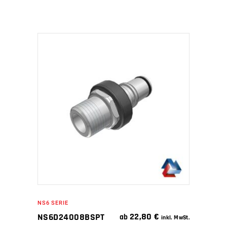
IN DEN WARENKORB
NS6 SERIE
22,80
€
NS6D24008BSPT
ab
inkl. MwSt.