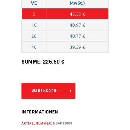
VE
MwSt.)
5
45,30
€
10
40,97
€
20
40,77
€
40
39,39
€
SUMME:
226,50
€
WARENKORB
INFORMATIONEN
ARTIKELNUMMER:
NS6D13008