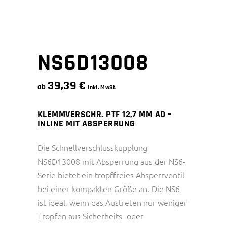
NS6D13008
39,39
€
ab
inkl. MwSt.
KLEMMVERSCHR. PTF 12,7 MM AD –
INLINE MIT ABSPERRUNG
Die Schnellverschlusskupplung
NS6D13008 mit Absperrung aus der NS6-
Serie bietet ein tropffreies Absperrventil
bei einer kompakten Größe an. Die NS6
ist ideal, wenn das Austreten nur weniger
Tropfen aus Sicherheits- oder