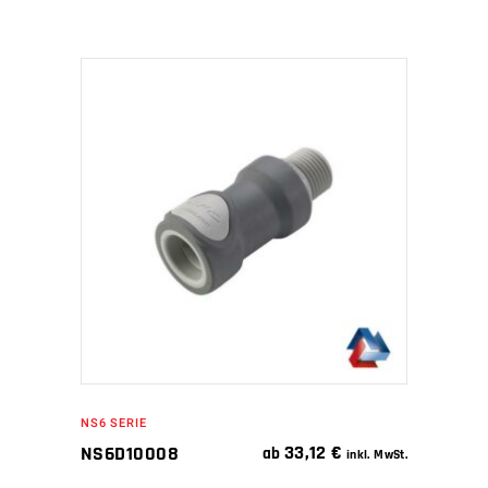
IN DEN WARENKORB
NS6 SERIE
33,12
€
NS6D10008
ab
inkl. MwSt.