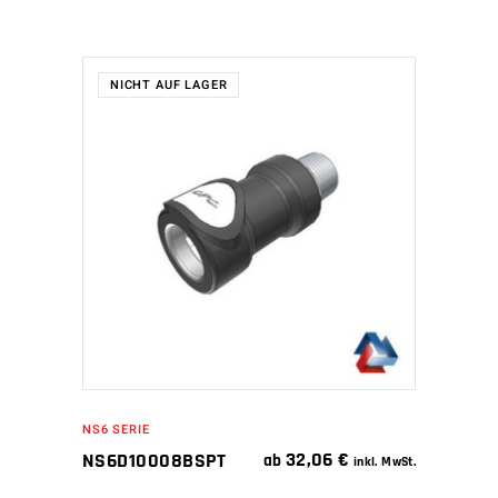
NICHT AUF LAGER
WEITERLESEN
NS6 SERIE
32,06
€
NS6D10008BSPT
ab
inkl. MwSt.