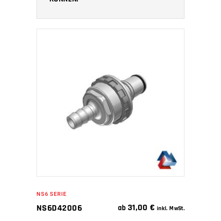
IN DEN WARENKORB
NS6 SERIE
31,00
€
NS6D42006
ab
inkl. MwSt.