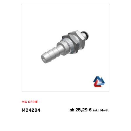
IN DEN WARENKORB
MC SERIE
25,29
€
MC4204
ab
inkl. MwSt.