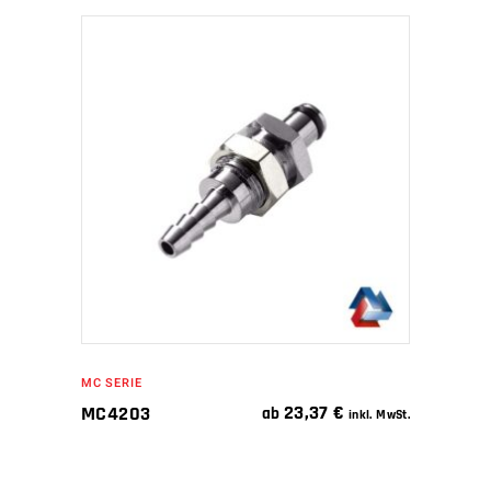
IN DEN WARENKORB
MC SERIE
23,37
€
MC4203
ab
inkl. MwSt.