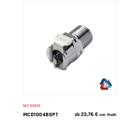
IN DEN WARENKORB
MC SERIE
23,76
€
MCD1004BSPT
ab
inkl. MwSt.