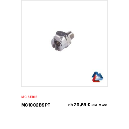
IN DEN WARENKORB
MC SERIE
20,65
€
MC1002BSPT
ab
inkl. MwSt.