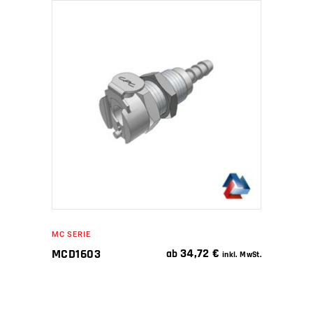
IN DEN WARENKORB
MC SERIE
34,72
€
MCD1603
ab
inkl. MwSt.