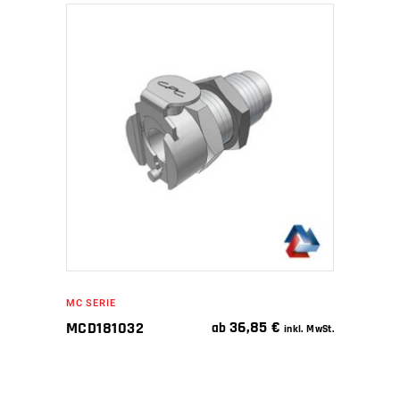
IN DEN WARENKORB
MC SERIE
36,85
€
MCD181032
ab
inkl. MwSt.