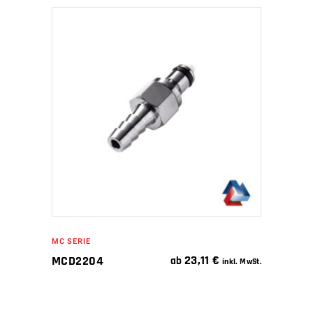
IN DEN WARENKORB
MC SERIE
23,11
€
MCD2204
ab
inkl. MwSt.