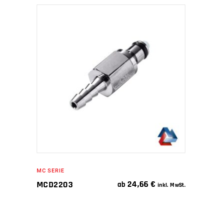
IN DEN WARENKORB
MC SERIE
24,66
€
MCD2203
ab
inkl. MwSt.