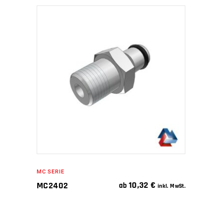
IN DEN WARENKORB
MC SERIE
10,32
€
MC2402
ab
inkl. MwSt.