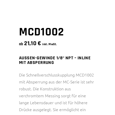
MCD1002
21,10
€
ab
inkl. MwSt.
AUSSEN-GEWINDE 1/8“ NPT – INLINE
MIT ABSPERRUNG
Die Schnellverschlusskupplung MCD1002
mit Absperrung aus der MC-Serie ist sehr
robust. Die Konstruktion aus
verchromtem Messing sorgt für eine
lange Lebensdauer und ist für höhere
Drücke ausgelegt. Sie ermöglicht ein