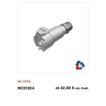
IN DEN WARENKORB
MC SERIE
42,40
€
MCD1304
ab
inkl. MwSt.