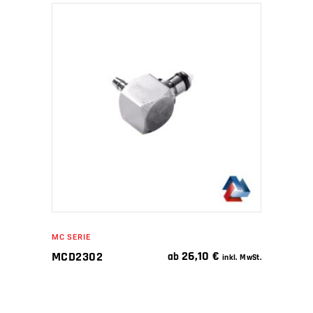
IN DEN WARENKORB
MC SERIE
26,10
€
MCD2302
ab
inkl. MwSt.