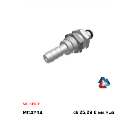
IN DEN WARENKORB
MC SERIE
25,29
€
MC4204
ab
inkl. MwSt.