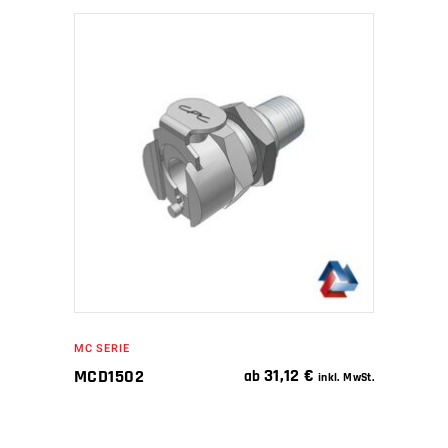
IN DEN WARENKORB
MC SERIE
31,12
€
MCD1502
ab
inkl. MwSt.