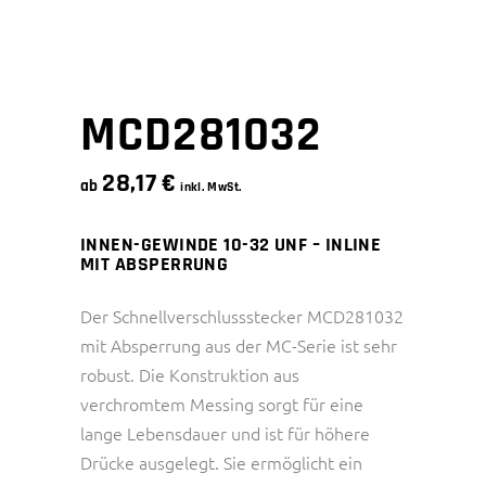
MCD281032
28,17
€
ab
inkl. MwSt.
INNEN-GEWINDE 10-32 UNF – INLINE
MIT ABSPERRUNG
Der Schnellverschlussstecker MCD281032
mit Absperrung aus der MC-Serie ist sehr
robust. Die Konstruktion aus
verchromtem Messing sorgt für eine
lange Lebensdauer und ist für höhere
Drücke ausgelegt. Sie ermöglicht ein