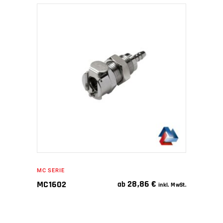
IN DEN WARENKORB
MC SERIE
28,86
€
MC1602
ab
inkl. MwSt.