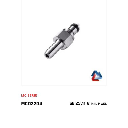
IN DEN WARENKORB
MC SERIE
23,11
€
MCD2204
ab
inkl. MwSt.