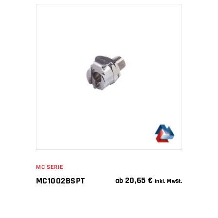
IN DEN WARENKORB
MC SERIE
20,65
€
MC1002BSPT
ab
inkl. MwSt.