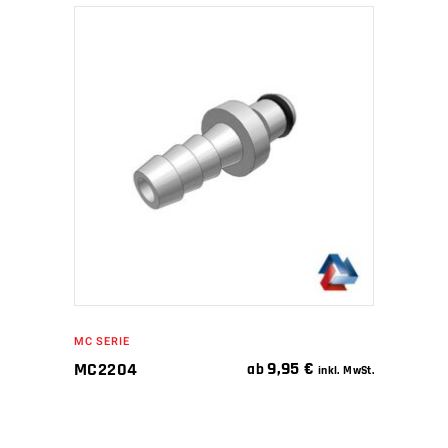
IN DEN WARENKORB
MC SERIE
9,95
€
MC2204
ab
inkl. MwSt.