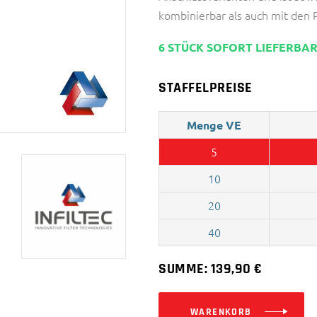
kombinierbar als auch mit den 
6 STÜCK SOFORT LIEFERBA
STAFFELPREISE
Menge VE
5
10
20
40
SUMME:
139,90
€
WARENKORB