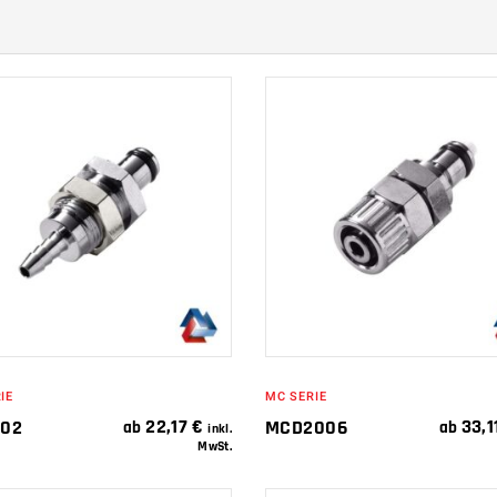
IN DEN
IN DEN
WARENKORB
WARENKORB
IE
MC SERIE
22,17
€
33,1
02
MCD2006
ab
ab
inkl.
MwSt.