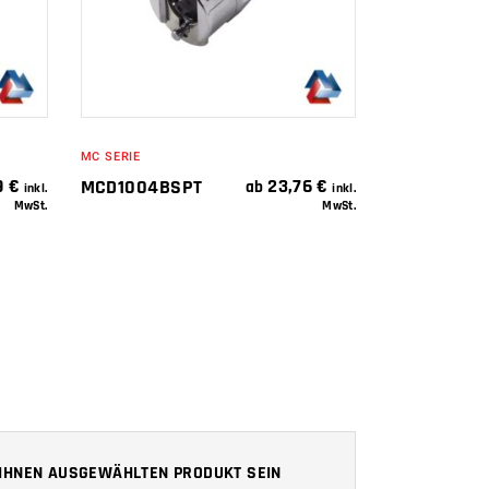
MC SERIE
9
€
23,76
€
MCD1004BSPT
ab
inkl.
inkl.
MwSt.
MwSt.
N IHNEN AUSGEWÄHLTEN PRODUKT SEIN