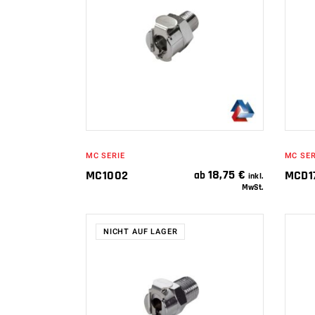
WEITERLESEN
MC SERIE
MC SER
18,75
€
MC1002
MCD1
ab
inkl.
MwSt.
NICHT AUF LAGER
WEITERLESEN