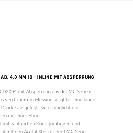
DIAGNOSTIK)
HALBLEITERINDUSTRIE
INDUSTRIE
IVD (IN VITRO
THERMAL MANAGEMENT
DIAGNOSTIK)
INDUSTRIE
THERMAL MANAGEMENT
AD, 4,3 MM ID – INLINE MIT ABSPERRUNG
MCD2004 mit Absperrung aus der MC-Serie ist
aus verchromtem Messing sorgt für eine lange
 Drücke ausgelegt. Sie ermöglicht ein
en mit einer Hand.
tät mit zahlreichen Konfigurationen und
ohl mit den Acetal-Stecker der PMC-Serie