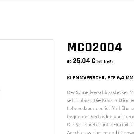
SNAPQUIK® SERIE
4 SERIE
PTC SERIE
6 SERIE
SMC SERIE
SNAPQUIK® SERIE
MCD2004
25,04
€
ab
inkl. MwSt.
KLEMMVERSCHR. PTF 6,4 MM 
Der Schnellverschlussstecker 
sehr robust. Die Konstruktion 
Lebensdauer und ist für höhere
bequemes Verbinden und Trenn
Die Serie bietet hohe Flexibili
Anschlussvarianten und ist sow