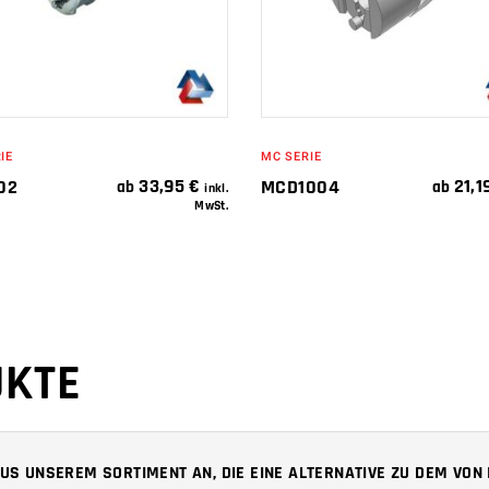
IE
MC SERIE
33,95
€
21,1
02
MCD1004
ab
ab
inkl.
MwSt.
UKTE
 AUS UNSEREM SORTIMENT AN, DIE EINE ALTERNATIVE ZU DEM VO