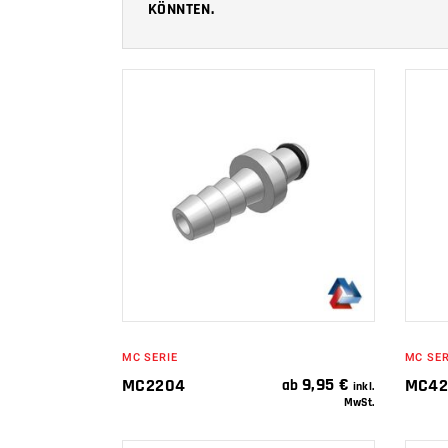
KÖNNTEN.
IN DEN
WARENKORB
MC SERIE
MC SER
9,95
€
MC2204
MC42
ab
inkl.
MwSt.