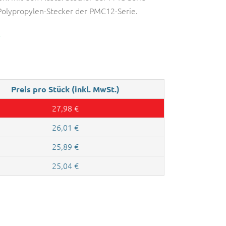
Polypropylen-Stecker der PMC12-Serie.
R
Preis pro Stück (inkl. MwSt.)
27,98
€
26,01
€
25,89
€
25,04
€