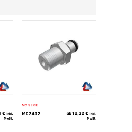
IN DEN
WARENKORB
MC SERIE
1
€
10,32
€
MC2402
ab
inkl.
inkl.
MwSt.
MwSt.