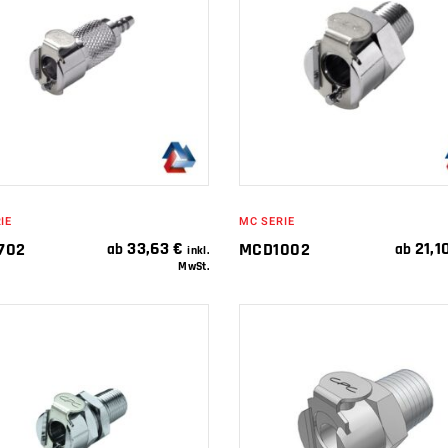
IN DEN
IN DEN
WARENKORB
WARENKORB
IE
MC SERIE
33,63
€
21,1
702
MCD1002
ab
ab
inkl.
MwSt.
IN DEN
IN DEN
WARENKORB
WARENKORB