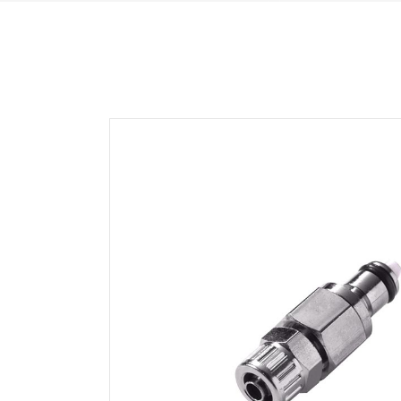
HFC35 SERIE
NS
HFC57 SERIE
NS