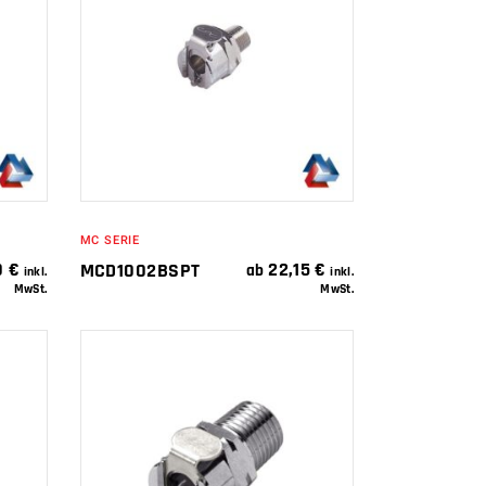
IN DEN
WARENKORB
MC SERIE
0
€
22,15
€
MCD1002BSPT
ab
inkl.
inkl.
MwSt.
MwSt.
IN DEN
WARENKORB