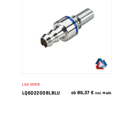
WEITERLESEN
LQ6 SERIE
86,37
€
LQ6D22008LBLU
ab
inkl. MwSt.