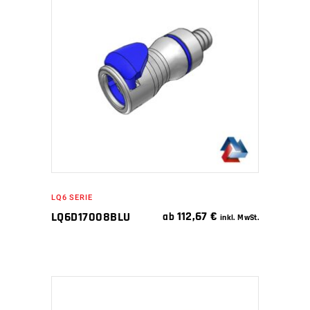
WEITERLESEN
LQ6 SERIE
112,67
€
LQ6D17008BLU
ab
inkl. MwSt.