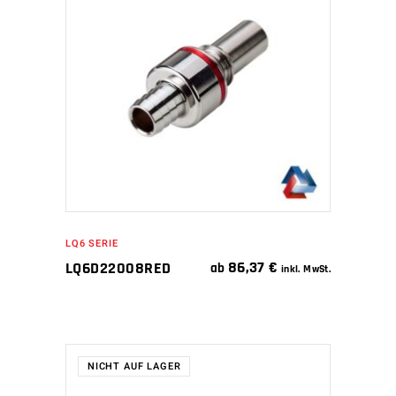
IN DEN WARENKORB
LQ6 SERIE
86,37
€
LQ6D22008RED
ab
inkl. MwSt.
NICHT AUF LAGER