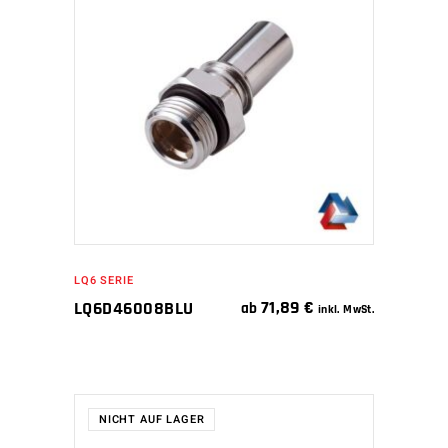
IN DEN WARENKORB
LQ6 SERIE
71,89
€
LQ6D46008BLU
ab
inkl. MwSt.
NICHT AUF LAGER