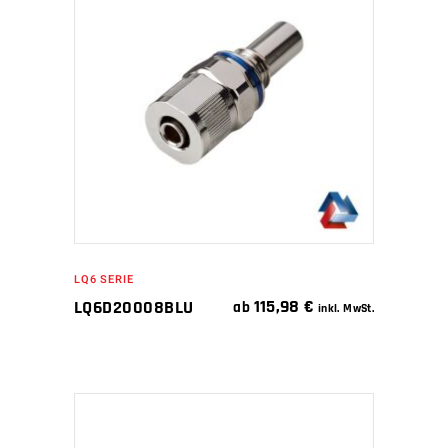
IN DEN WARENKORB
LQ6 SERIE
115,98
€
LQ6D20008BLU
ab
inkl. MwSt.