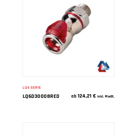
IN DEN WARENKORB
LQ6 SERIE
124,21
€
LQ6D30008RED
ab
inkl. MwSt.