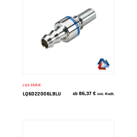
WEITERLESEN
LQ6 SERIE
86,37
€
LQ6D22006LBLU
ab
inkl. MwSt.