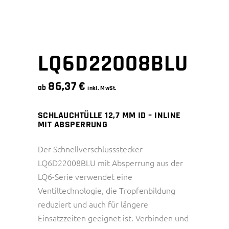
LQ6D22008BLU
86,37
€
ab
inkl. MwSt.
SCHLAUCHTÜLLE 12,7 MM ID – INLINE
MIT ABSPERRUNG
Der Schnellverschlussstecker
LQ6D22008BLU mit Absperrung aus der
LQ6-Serie verwendet eine
Ventiltechnologie, die Tropfenbildung
reduziert und auch für längere
Einsatzzeiten geeignet ist. Verbinden und