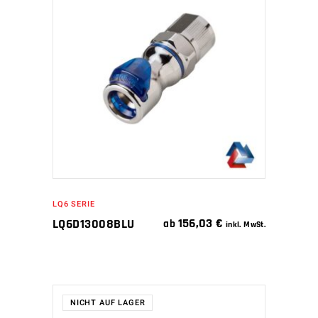
IN DEN WARENKORB
LQ6 SERIE
156,03
€
LQ6D13008BLU
ab
inkl. MwSt.
NICHT AUF LAGER