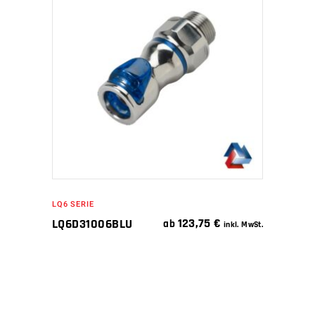
WEITERLESEN
LQ6 SERIE
123,75
€
LQ6D31006BLU
ab
inkl. MwSt.