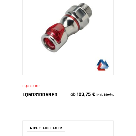
WEITERLESEN
LQ6 SERIE
123,75
€
LQ6D31006RED
ab
inkl. MwSt.
NICHT AUF LAGER