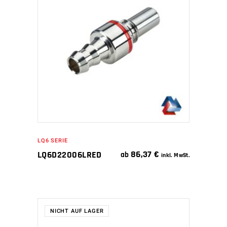
IN DEN WARENKORB
LQ6 SERIE
86,37
€
LQ6D22006LRED
ab
inkl. MwSt.
NICHT AUF LAGER