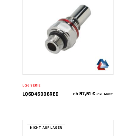
WEITERLESEN
LQ6 SERIE
87,61
€
LQ6D46006RED
ab
inkl. MwSt.
NICHT AUF LAGER