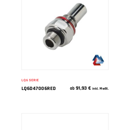
WEITERLESEN
LQ6 SERIE
91,93
€
LQ6D47006RED
ab
inkl. MwSt.