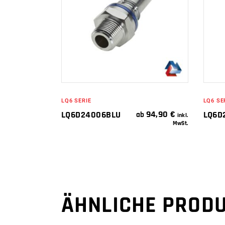
WEITERLESEN
LQ6 SERIE
LQ6 SE
94,90
€
LQ6D24006BLU
LQ6D
ab
inkl.
MwSt.
ÄHNLICHE PROD