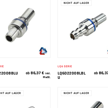
NICHT AUF LAGER
IN DEN
WEITERLESEN
WARENKORB
RIE
LQ6 SERIE
86,37
€
86,3
22008BLU
LQ6D22008LBL
ab
ab
inkl.
U
MwSt.
CHT AUF LAGER
NICHT AUF LAGER