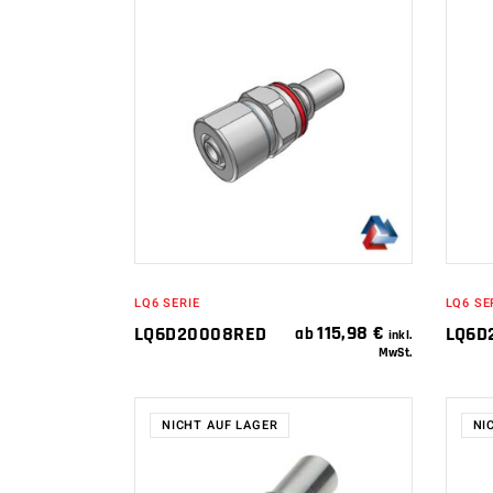
IN DEN
WARENKORB
LQ6 SERIE
LQ6 SE
115,98
€
LQ6D20008RED
LQ6D
ab
inkl.
MwSt.
NICHT AUF LAGER
NI