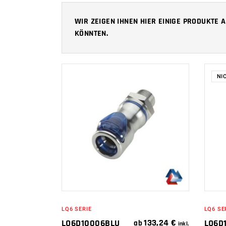
WIR ZEIGEN IHNEN HIER EINIGE PRODUKTE
KÖNNTEN.
NI
IN DEN
WARENKORB
LQ6 SERIE
LQ6 SE
133,24
€
LQ6D10006BLU
LQ6D
ab
inkl.