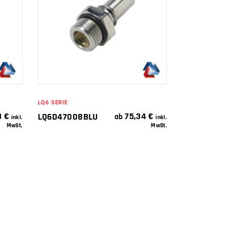
IN DEN
WARENKORB
LQ6 SERIE
3
€
75,34
€
LQ6D47008BLU
ab
inkl.
inkl.
MwSt.
MwSt.