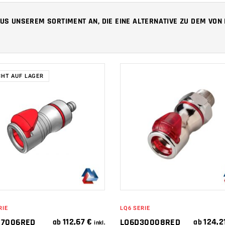
 AUS UNSEREM SORTIMENT AN, DIE EINE ALTERNATIVE ZU DEM VO
CHT AUF LAGER
IN DEN
WEITERLESEN
WARENKORB
RIE
LQ6 SERIE
112,67
€
124,2
17006RED
LQ6D30008RED
ab
ab
inkl.