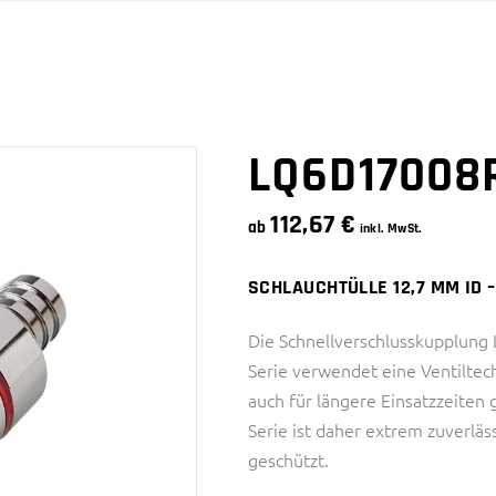
SNAPQUIK® SERIE
4 SERIE
PTC SERIE
6 SERIE
SMC SERIE
SNAPQUIK® SERIE
LQ6D17008
112,67
€
ab
inkl. MwSt.
SCHLAUCHTÜLLE 12,7 MM ID 
Die Schnellverschlusskupplun
Serie verwendet eine Ventiltec
auch für längere Einsatzzeiten
Serie ist daher extrem zuverläs
geschützt.