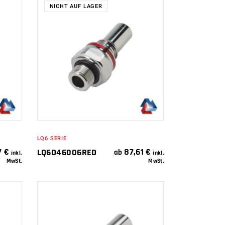
NICHT AUF LAGER
WEITERLESEN
LQ6 SERIE
7
€
87,61
€
LQ6D46006RED
ab
inkl.
inkl.
MwSt.
MwSt.