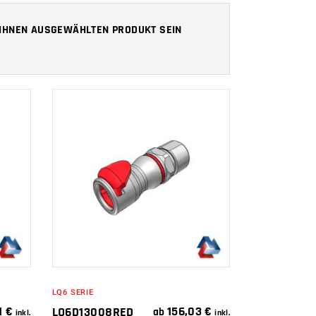
N IHNEN AUSGEWÄHLTEN PRODUKT SEIN
IN DEN
WARENKORB
LQ6 SERIE
1
€
156,03
€
LQ6D13008RED
ab
inkl.
inkl.