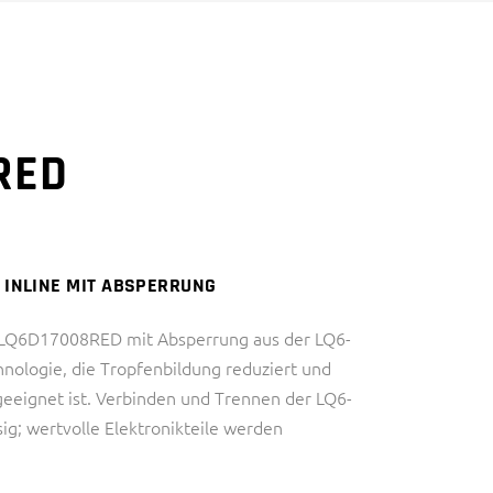
DIAGNOSTIK)
HALBLEITERINDUSTRIE
INDUSTRIE
IVD (IN VITRO
THERMAL MANAGEMENT
DIAGNOSTIK)
RED
INDUSTRIE
THERMAL MANAGEMENT
– INLINE MIT ABSPERRUNG
g LQ6D17008RED mit Absperrung aus der LQ6-
hnologie, die Tropfenbildung reduziert und
 geeignet ist. Verbinden und Trennen der LQ6-
sig; wertvolle Elektronikteile werden