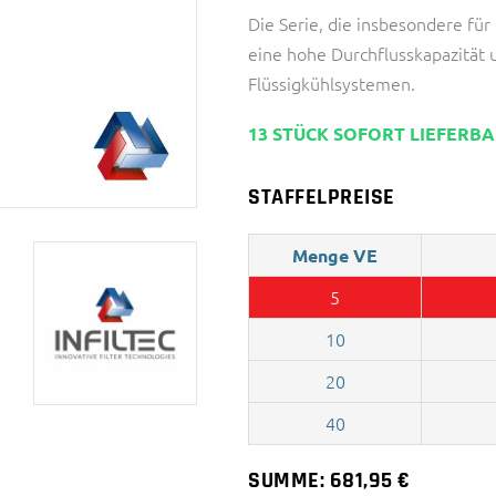
Die Serie, die insbesondere fü
eine hohe Durchflusskapazität 
Flüssigkühlsystemen.
13 STÜCK SOFORT LIEFERB
STAFFELPREISE
Menge VE
5
10
20
40
SUMME:
681,95
€