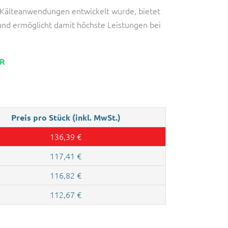
r Kälteanwendungen entwickelt wurde, bietet
und ermöglicht damit höchste Leistungen bei
AR
Preis pro Stück (inkl. MwSt.)
136,39
€
117,41
€
116,82
€
112,67
€