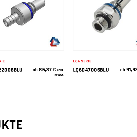
WEITERLESEN
WEITERLESEN
RIE
LQ6 SERIE
86,37
€
91,9
22006BLU
LQ6D47006BLU
ab
ab
inkl.
MwSt.
UKTE