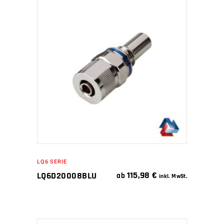
IN DEN WARENKORB
LQ6 SERIE
115,98
€
LQ6D20008BLU
ab
inkl. MwSt.