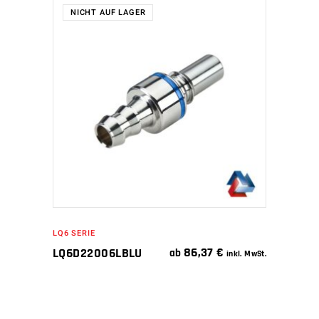
NICHT AUF LAGER
WEITERLESEN
LQ6 SERIE
86,37
€
LQ6D22006LBLU
ab
inkl. MwSt.