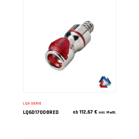
IN DEN WARENKORB
LQ6 SERIE
112,67
€
LQ6D17008RED
ab
inkl. MwSt.