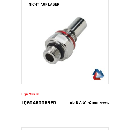
NICHT AUF LAGER
WEITERLESEN
LQ6 SERIE
87,61
€
LQ6D46006RED
ab
inkl. MwSt.