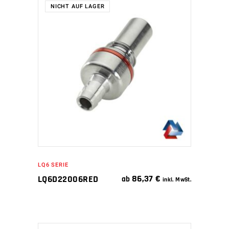
NICHT AUF LAGER
WEITERLESEN
LQ6 SERIE
86,37
€
LQ6D22006RED
ab
inkl. MwSt.