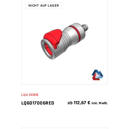
NICHT AUF LAGER
WEITERLESEN
LQ6 SERIE
112,67
€
LQ6D17006RED
ab
inkl. MwSt.