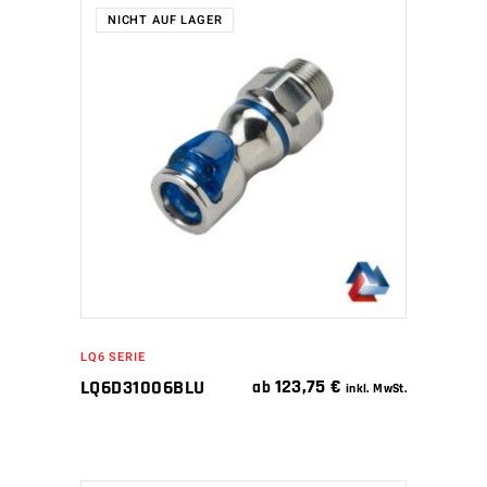
NICHT AUF LAGER
WEITERLESEN
LQ6 SERIE
123,75
€
LQ6D31006BLU
ab
inkl. MwSt.