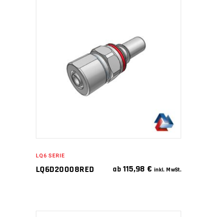
IN DEN WARENKORB
LQ6 SERIE
115,98
€
LQ6D20008RED
ab
inkl. MwSt.