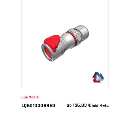
IN DEN WARENKORB
LQ6 SERIE
156,03
€
LQ6D13008RED
ab
inkl. MwSt.