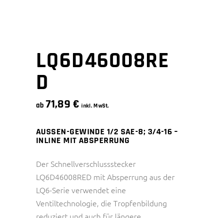
LQ6D46008RE
D
71,89
€
ab
inkl. MwSt.
AUSSEN-GEWINDE 1/2 SAE-8; 3/4-16 –
INLINE MIT ABSPERRUNG
Der Schnellverschlussstecker
LQ6D46008RED mit Absperrung aus der
LQ6-Serie verwendet eine
Ventiltechnologie, die Tropfenbildung
reduziert und auch für längere