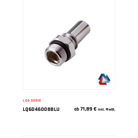
IN DEN WARENKORB
LQ6 SERIE
71,89
€
LQ6D46008BLU
ab
inkl. MwSt.