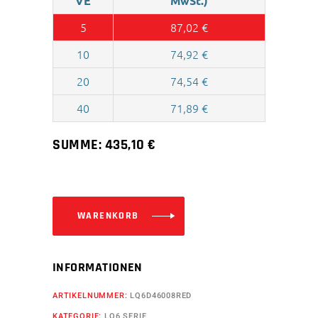
VE
MwSt.)
5
87,02
€
10
74,92
€
20
74,54
€
40
71,89
€
SUMME:
435,10
€
WARENKORB
INFORMATIONEN
ARTIKELNUMMER:
LQ6D46008RED
KATEGORIE:
LQ6 SERIE