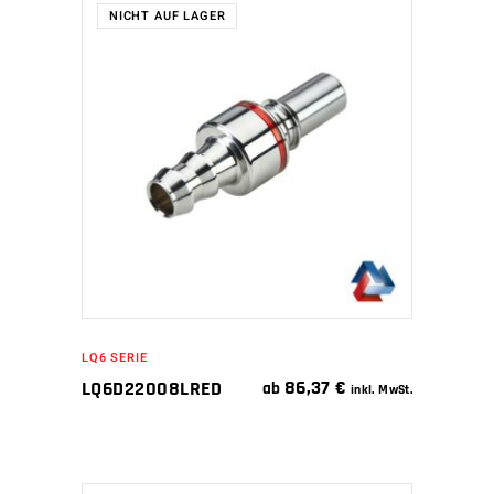
NICHT AUF LAGER
WEITERLESEN
LQ6 SERIE
86,37
€
LQ6D22008LRED
ab
inkl. MwSt.