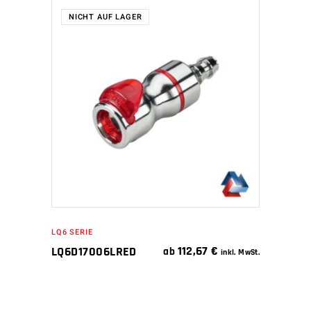
NICHT AUF LAGER
WEITERLESEN
LQ6 SERIE
112,67
€
LQ6D17006LRED
ab
inkl. MwSt.