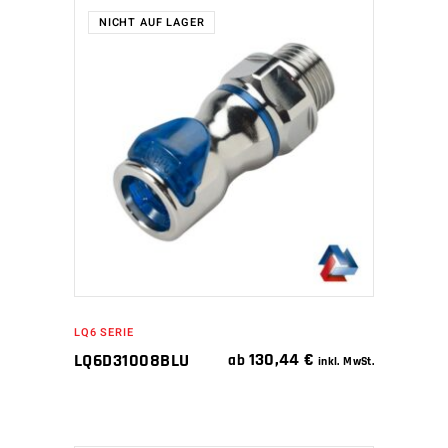
NICHT AUF LAGER
WEITERLESEN
LQ6 SERIE
130,44
€
LQ6D31008BLU
ab
inkl. MwSt.