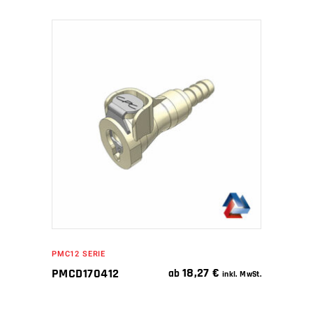
IN DEN WARENKORB
PMC12 SERIE
18,27
€
PMCD170412
ab
inkl. MwSt.