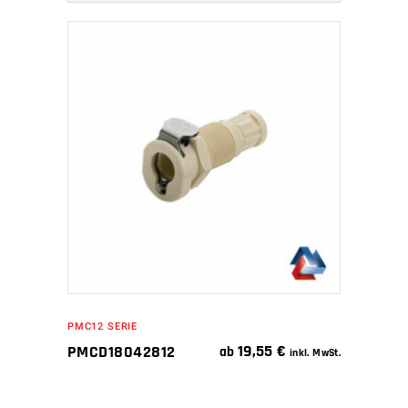
IN DEN WARENKORB
PMC12 SERIE
19,55
€
PMCD18042812
ab
inkl. MwSt.