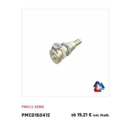
IN DEN WARENKORB
PMC12 SERIE
19,21
€
PMCD160412
ab
inkl. MwSt.