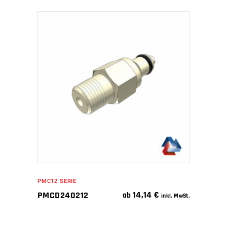
IN DEN WARENKORB
PMC12 SERIE
14,14
€
PMCD240212
ab
inkl. MwSt.