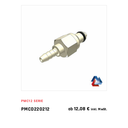
IN DEN WARENKORB
PMC12 SERIE
12,08
€
PMCD220212
ab
inkl. MwSt.