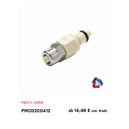
IN DEN WARENKORB
PMC12 SERIE
14,48
€
PMCD200412
ab
inkl. MwSt.