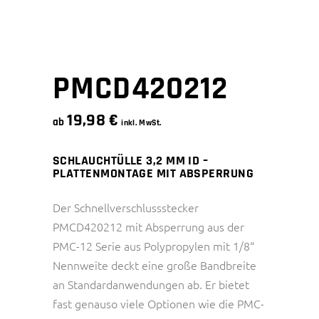
PMCD420212
19,98
€
ab
inkl. MwSt.
SCHLAUCHTÜLLE 3,2 MM ID –
PLATTENMONTAGE MIT ABSPERRUNG
Der Schnellverschlussstecker
PMCD420212 mit Absperrung aus der
PMC-12 Serie aus Polypropylen mit 1/8“
Nennweite deckt eine große Bandbreite
an Standardanwendungen ab. Er bietet
fast genauso viele Optionen wie die PMC-