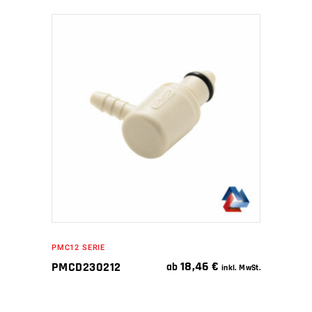
IN DEN WARENKORB
PMC12 SERIE
18,46
€
PMCD230212
ab
inkl. MwSt.