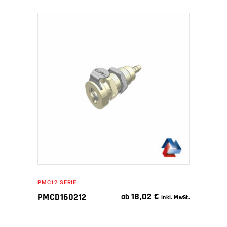
IN DEN WARENKORB
PMC12 SERIE
18,02
€
PMCD160212
ab
inkl. MwSt.