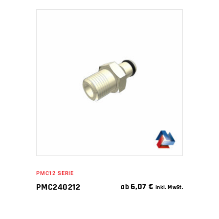
IN DEN WARENKORB
PMC12 SERIE
6,07
€
PMC240212
ab
inkl. MwSt.