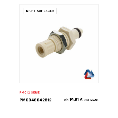
NICHT AUF LAGER
WEITERLESEN
PMC12 SERIE
19,61
€
PMCD48042812
ab
inkl. MwSt.