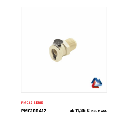
IN DEN WARENKORB
PMC12 SERIE
11,36
€
PMC100412
ab
inkl. MwSt.