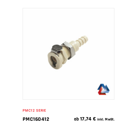
IN DEN WARENKORB
PMC12 SERIE
17,74
€
PMC160412
ab
inkl. MwSt.