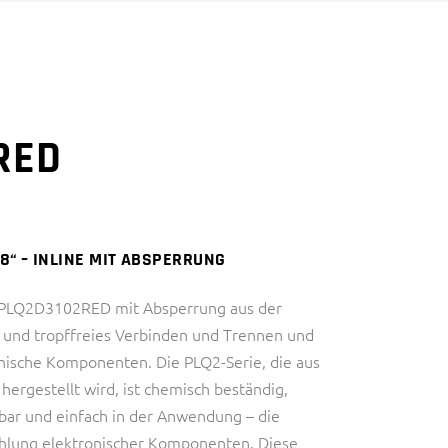
DIAGNOSTIK)
HALBLEITERINDUSTRIE
INDUSTRIE
IVD (IN VITRO
THERMAL MANAGEMENT
DIAGNOSTIK)
RED
INDUSTRIE
THERMAL MANAGEMENT
8“ – INLINE MIT ABSPERRUNG
g PLQ2D3102RED mit Absperrung aus der
s und tropffreies Verbinden und Trennen und
onische Komponenten. Die PLQ2-Serie, die aus
ergestellt wird, ist chemisch beständig,
bar und einfach in der Anwendung – die
ühlung elektronischer Komponenten. Diese