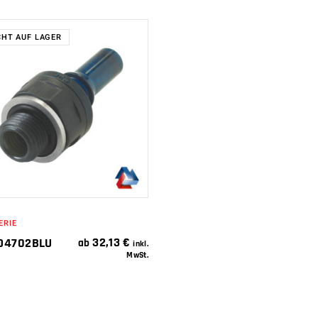
CHT AUF LAGER
WEITERLESEN
ERIE
32,13
€
D4702BLU
ab
inkl.
MwSt.