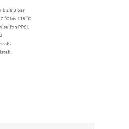
 bis 8,3 bar
7 °C bis 115 °C
ylsulfon PPSU
U
lstahl
lstahl