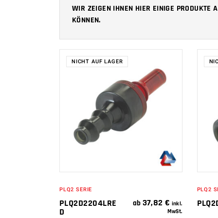
WIR ZEIGEN IHNEN HIER EINIGE PRODUKTE
KÖNNEN.
NICHT AUF LAGER
NI
WEITERLESEN
PLQ2 SERIE
PLQ2 S
37,82
€
PLQ2D2204LRE
PLQ2
ab
inkl.
D
MwSt.