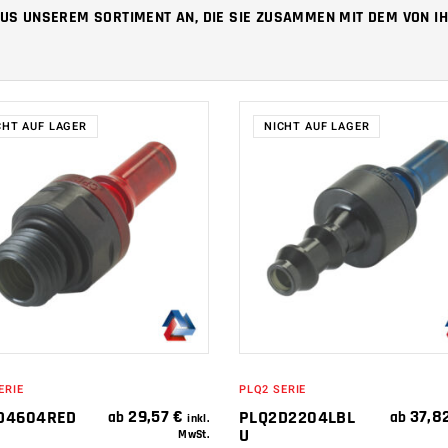
 AUS UNSEREM SORTIMENT AN, DIE SIE ZUSAMMEN MIT DEM VON
CHT AUF LAGER
NICHT AUF LAGER
WEITERLESEN
WEITERLESEN
ERIE
PLQ2 SERIE
29,57
€
37,8
D4604RED
PLQ2D2204LBL
ab
ab
inkl.
U
MwSt.