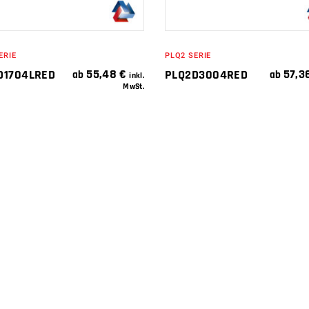
ERIE
PLQ2 SERIE
55,48
€
57,3
D1704LRED
PLQ2D3004RED
ab
ab
inkl.
MwSt.