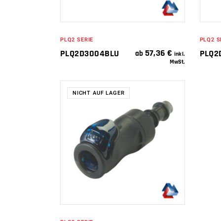
PLQ2 SERIE
PLQ2 S
57,36
€
PLQ2D3004BLU
PLQ2
ab
inkl.
MwSt.
NICHT AUF LAGER
WEITERLESEN