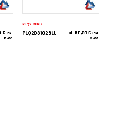
PLQ2 SERIE
6
€
60,51
€
PLQ2D3102BLU
ab
inkl.
inkl.
MwSt.
MwSt.