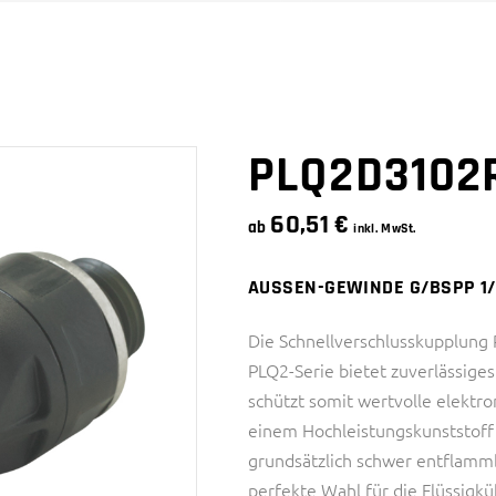
SNAPQUIK® SERIE
4 SERIE
PTC SERIE
6 SERIE
SMC SERIE
SNAPQUIK® SERIE
PLQ2D3102
60,51
€
ab
inkl. MwSt.
AUSSEN-GEWINDE G/BSPP 1/
Die Schnellverschlusskupplun
PLQ2-Serie bietet zuverlässige
schützt somit wertvolle elektr
einem Hochleistungskunststoff h
grundsätzlich schwer entflamm
perfekte Wahl für die Flüssigk