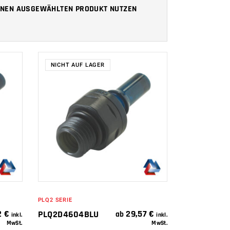
 IHNEN AUSGEWÄHLTEN PRODUKT NUTZEN
NICHT AUF LAGER
WEITERLESEN
PLQ2 SERIE
2
€
29,57
€
PLQ2D4604BLU
ab
inkl.
inkl.
MwSt.
MwSt.