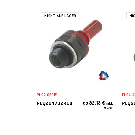
NICHT AUF LAGER
NI
WEITERLESEN
PLQ2 SERIE
PLQ2 S
32,13
€
PLQ2D4702RED
PLQ2
ab
inkl.
MwSt.