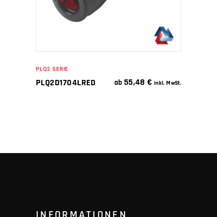
PLQ2 SERIE
55,48
€
PLQ2D1704LRED
ab
inkl. MwSt.
INFORMATIONEN