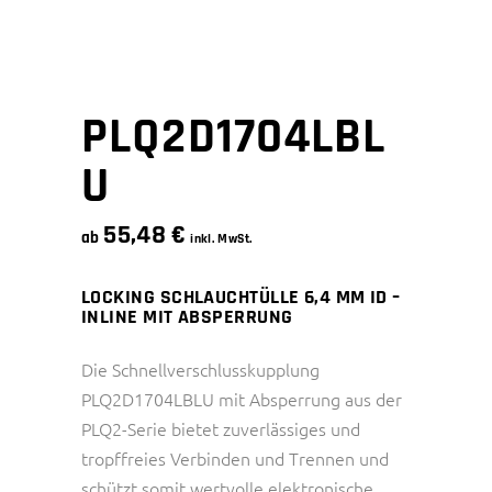
PLQ2D1704LBL
U
55,48
€
ab
inkl. MwSt.
LOCKING SCHLAUCHTÜLLE 6,4 MM ID –
INLINE MIT ABSPERRUNG
Die Schnellverschlusskupplung
PLQ2D1704LBLU mit Absperrung aus der
PLQ2-Serie bietet zuverlässiges und
tropffreies Verbinden und Trennen und
schützt somit wertvolle elektronische