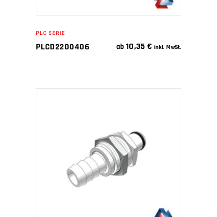
PLC SERIE
10,35
€
PLCD2200406
ab
inkl. MwSt.
IN DEN WARENKORB