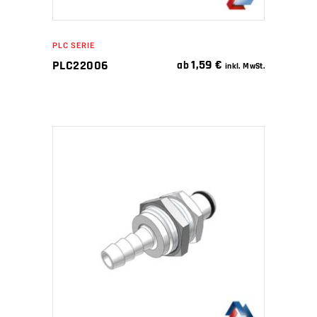
PLC SERIE
1,59
€
PLC22006
ab
inkl. MwSt.
IN DEN WARENKORB