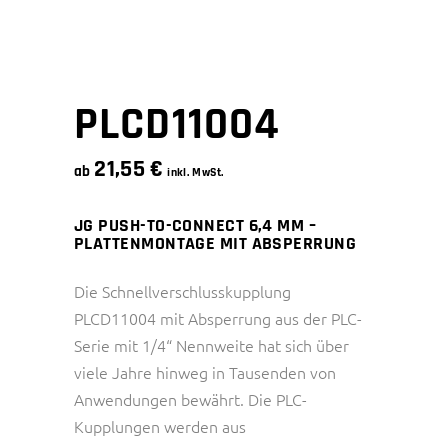
PLCD11004
21,55
€
ab
inkl. MwSt.
JG PUSH-TO-CONNECT 6,4 MM –
PLATTENMONTAGE MIT ABSPERRUNG
Die Schnellverschlusskupplung
PLCD11004 mit Absperrung aus der PLC-
Serie mit 1/4“ Nennweite hat sich über
viele Jahre hinweg in Tausenden von
Anwendungen bewährt. Die PLC-
Kupplungen werden aus