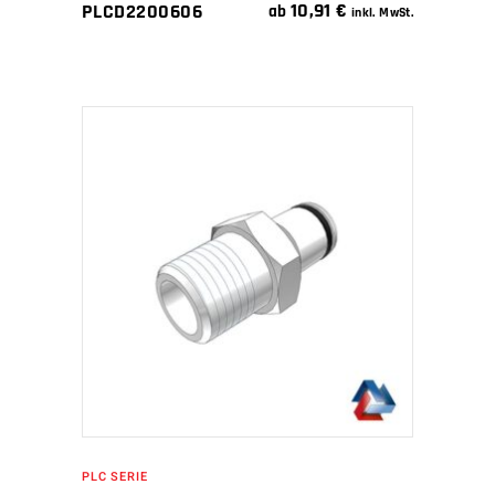
10,91
€
PLCD2200606
ab
inkl. MwSt.
IN DEN WARENKORB
PLC SERIE