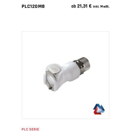
21,31
€
PLC120M8
ab
inkl. MwSt.
IN DEN WARENKORB
PLC SERIE