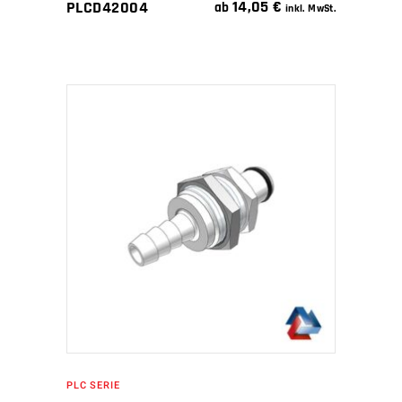
14,05
€
PLCD42004
ab
inkl. MwSt.
IN DEN WARENKORB
PLC SERIE