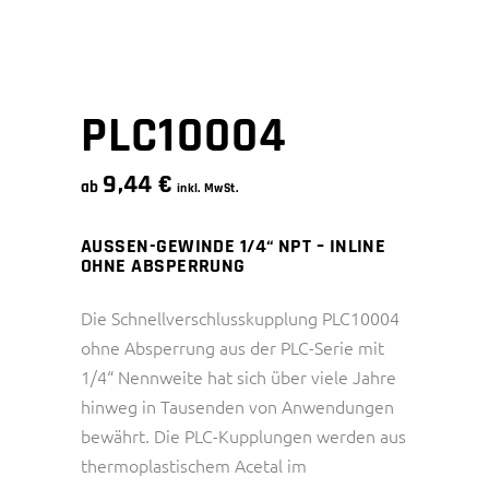
PLC10004
9,44
€
ab
inkl. MwSt.
AUSSEN-GEWINDE 1/4“ NPT – INLINE
OHNE ABSPERRUNG
Die Schnellverschlusskupplung PLC10004
ohne Absperrung aus der PLC-Serie mit
1/4“ Nennweite hat sich über viele Jahre
hinweg in Tausenden von Anwendungen
bewährt. Die PLC-Kupplungen werden aus
thermoplastischem Acetal im