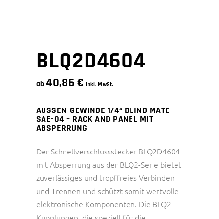
BLQ2D4604
40,86
€
ab
inkl. MwSt.
AUSSEN-GEWINDE 1/4“ BLIND MATE
SAE-04 – RACK AND PANEL MIT
ABSPERRUNG
Der Schnellverschlussstecker BLQ2D4604
mit Absperrung aus der BLQ2-Serie bietet
zuverlässiges und tropffreies Verbinden
und Trennen und schützt somit wertvolle
elektronische Komponenten. Die BLQ2-
Kupplungen, die speziell für die