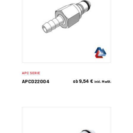
IN DEN WARENKORB
APC SERIE
9,54
€
APCD22004
ab
inkl. MwSt.