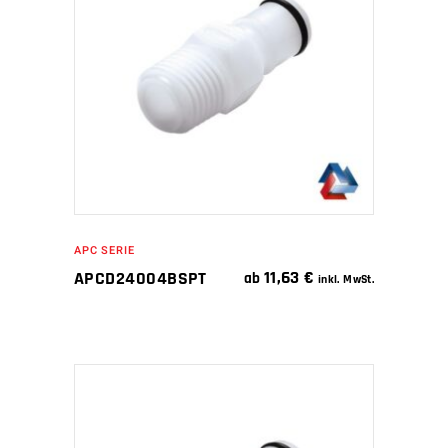
IN DEN WARENKORB
APC SERIE
11,63
€
APCD24004BSPT
ab
inkl. MwSt.