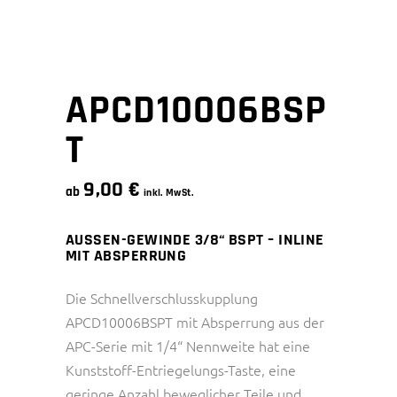
APCD10006BSP
T
9,00
€
ab
inkl. MwSt.
AUSSEN-GEWINDE 3/8“ BSPT – INLINE
MIT ABSPERRUNG
Die Schnellverschlusskupplung
APCD10006BSPT mit Absperrung aus der
APC-Serie mit 1/4“ Nennweite hat eine
Kunststoff-Entriegelungs-Taste, eine
geringe Anzahl beweglicher Teile und