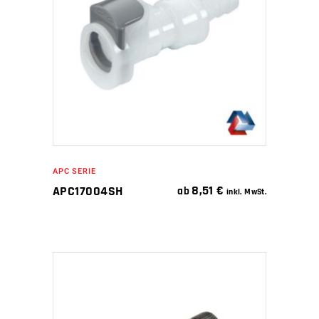
IN DEN WARENKORB
APC SERIE
8,51
€
APC17004SH
ab
inkl. MwSt.