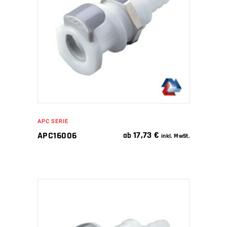
IN DEN WARENKORB
APC SERIE
17,73
€
APC16006
ab
inkl. MwSt.