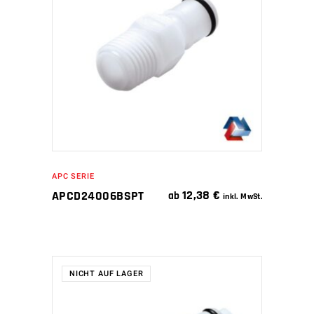
IN DEN WARENKORB
APC SERIE
12,38
€
APCD24006BSPT
ab
inkl. MwSt.
NICHT AUF LAGER