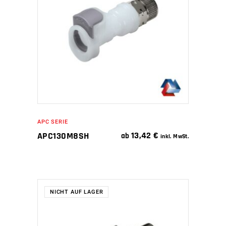
IN DEN WARENKORB
APC SERIE
13,42
€
APC130M8SH
ab
inkl. MwSt.
NICHT AUF LAGER