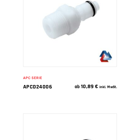
IN DEN WARENKORB
APC SERIE
10,89
€
APCD24006
ab
inkl. MwSt.