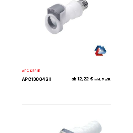
IN DEN WARENKORB
APC SERIE
12,22
€
APC13004SH
ab
inkl. MwSt.