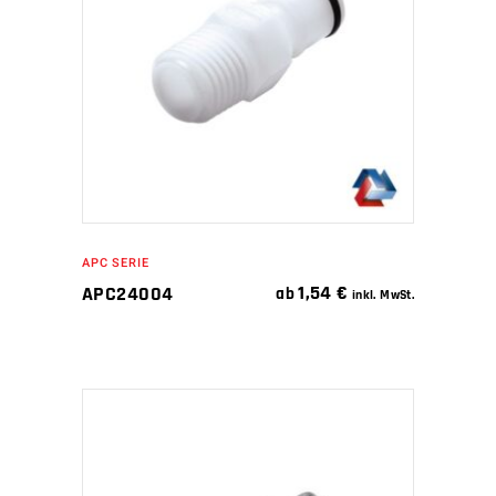
IN DEN WARENKORB
APC SERIE
1,54
€
APC24004
ab
inkl. MwSt.