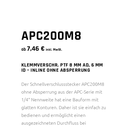
APC200M8
7,46
€
ab
inkl. MwSt.
KLEMMVERSCHR. PTF 8 MM AD, 6 MM
ID – INLINE OHNE ABSPERRUNG
Der Schnellverschlussstecker APC200M8
ohne Absperrung aus der APC-Serie mit
1/4“ Nennweite hat eine Bauform mit
glatten Konturen. Daher ist sie einfach zu
bedienen und ermöglicht einen
ausgezeichneten Durchfluss bei