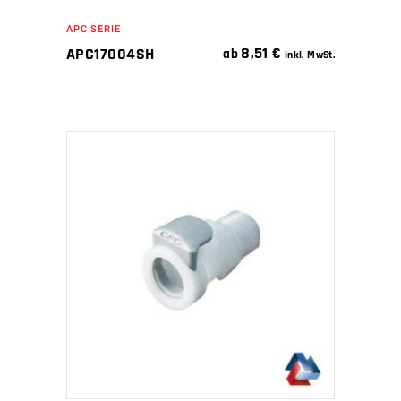
APC SERIE
8,51
€
APC17004SH
ab
inkl. MwSt.
IN DEN WARENKORB