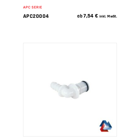
APC SERIE
7,54
€
APC20004
ab
inkl. MwSt.
IN DEN WARENKORB