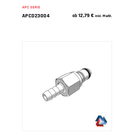
APC SERIE
12,79
€
APCD23004
ab
inkl. MwSt.
IN DEN WARENKORB