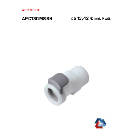
APC SERIE
13,42
€
APC130M8SH
ab
inkl. MwSt.
IN DEN WARENKORB