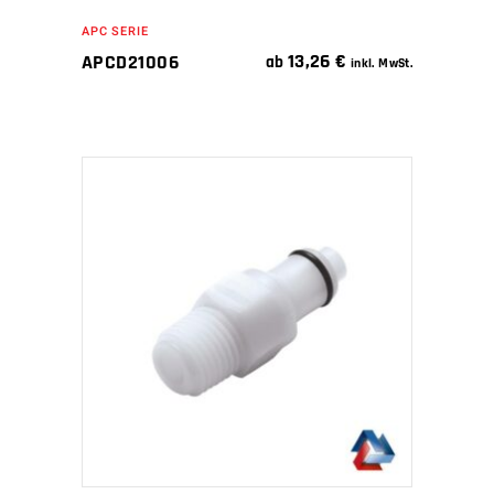
APC SERIE
13,26
€
APCD21006
ab
inkl. MwSt.
IN DEN WARENKORB