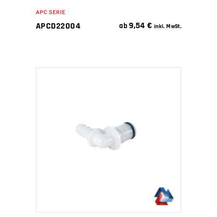
APC SERIE
9,54
€
APCD22004
ab
inkl. MwSt.
IN DEN WARENKORB