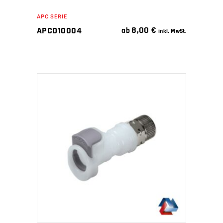
APC SERIE
8,00
€
APCD10004
ab
inkl. MwSt.
IN DEN WARENKORB