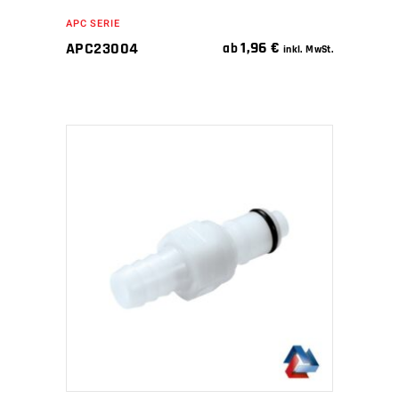
APC SERIE
1,96
€
APC23004
ab
inkl. MwSt.
IN DEN WARENKORB