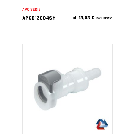
APC SERIE
13,53
€
APCD13004SH
ab
inkl. MwSt.
IN DEN WARENKORB