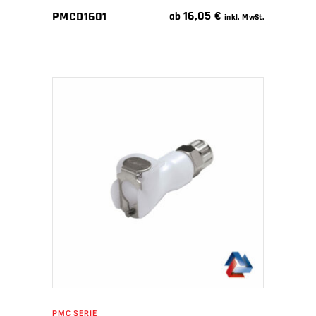
16,05
€
PMCD1601
ab
inkl. MwSt.
IN DEN WARENKORB
PMC SERIE