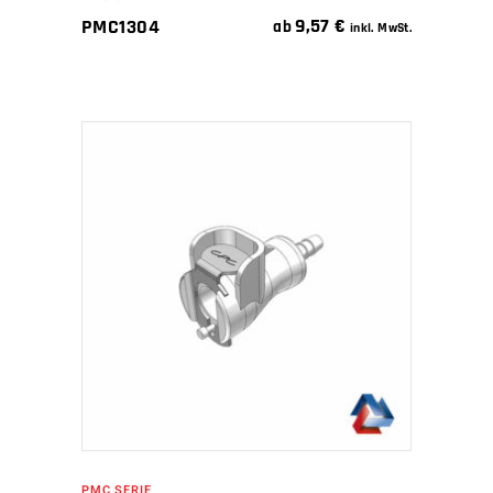
9,57
€
PMC1304
ab
inkl. MwSt.
IN DEN WARENKORB
PMC SERIE