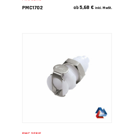
5,68
€
PMC1702
ab
inkl. MwSt.
IN DEN WARENKORB
PMC SERIE