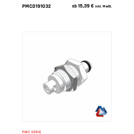
15,39
€
PMCD191032
ab
inkl. MwSt.
IN DEN WARENKORB
PMC SERIE