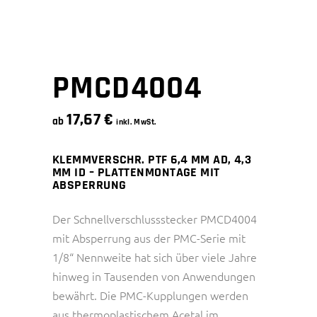
PMCD4004
17,67
€
ab
inkl. MwSt.
KLEMMVERSCHR. PTF 6,4 MM AD, 4,3
MM ID – PLATTENMONTAGE MIT
ABSPERRUNG
Der Schnellverschlussstecker PMCD4004
mit Absperrung aus der PMC-Serie mit
1/8“ Nennweite hat sich über viele Jahre
hinweg in Tausenden von Anwendungen
bewährt. Die PMC-Kupplungen werden
aus thermoplastischem Acetal im