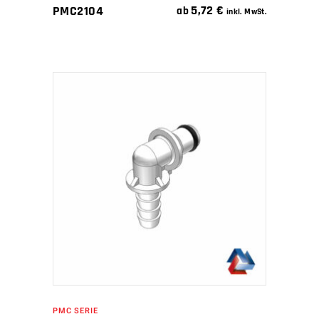
5,72
€
PMC2104
ab
inkl. MwSt.
IN DEN WARENKORB
PMC SERIE