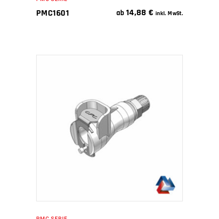
14,88
€
PMC1601
ab
inkl. MwSt.
IN DEN WARENKORB
PMC SERIE