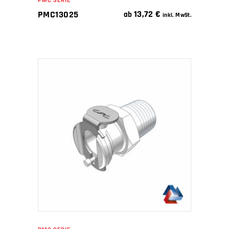
PMC SERIE
13,72
€
PMC13025
ab
inkl. MwSt.
IN DEN WARENKORB