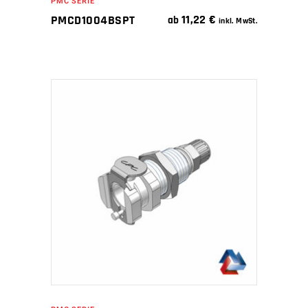
PMC SERIE
11,22
€
PMCD1004BSPT
ab
inkl. MwSt.
IN DEN WARENKORB