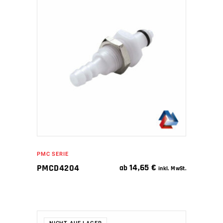
IN DEN WARENKORB
PMC SERIE
14,65
€
PMCD4204
ab
inkl. MwSt.