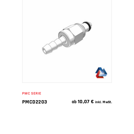
IN DEN WARENKORB
PMC SERIE
10,07
€
PMCD2203
ab
inkl. MwSt.