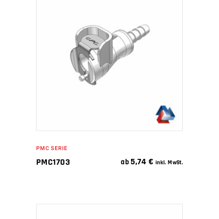
IN DEN WARENKORB
PMC SERIE
5,74
€
PMC1703
ab
inkl. MwSt.