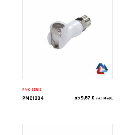
IN DEN WARENKORB
PMC SERIE
9,57
€
PMC1304
ab
inkl. MwSt.