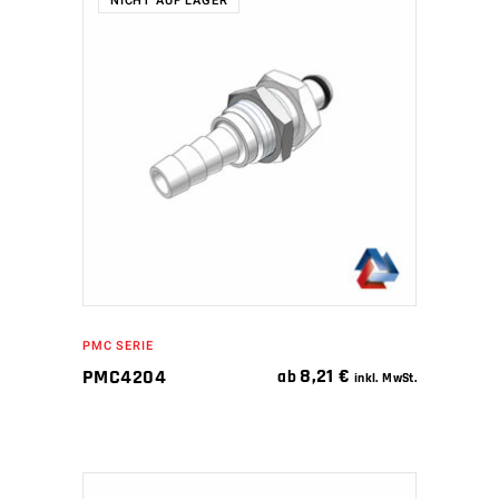
NICHT AUF LAGER
WEITERLESEN
PMC SERIE
8,21
€
PMC4204
ab
inkl. MwSt.