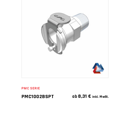
IN DEN WARENKORB
PMC SERIE
8,31
€
PMC1002BSPT
ab
inkl. MwSt.