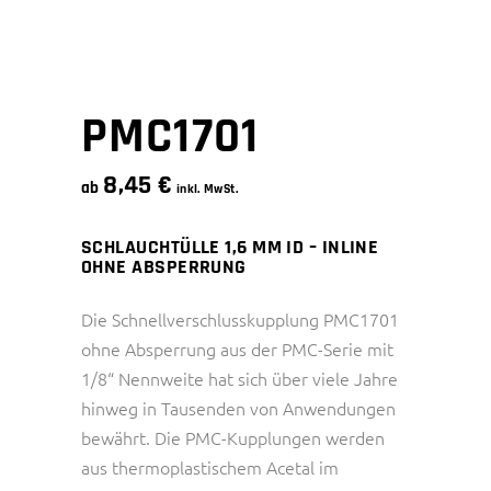
PMC1701
8,45
€
ab
inkl. MwSt.
SCHLAUCHTÜLLE 1,6 MM ID – INLINE
OHNE ABSPERRUNG
Die Schnellverschlusskupplung PMC1701
ohne Absperrung aus der PMC-Serie mit
1/8“ Nennweite hat sich über viele Jahre
hinweg in Tausenden von Anwendungen
bewährt. Die PMC-Kupplungen werden
aus thermoplastischem Acetal im