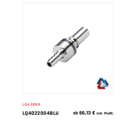
IN DEN WARENKORB
LQ4 SERIE
66,13
€
LQ4D22004BLU
ab
inkl. MwSt.