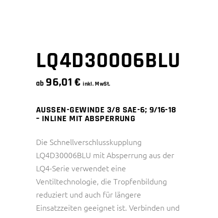
LQ4D30006BLU
96,01
€
ab
inkl. MwSt.
AUSSEN-GEWINDE 3/8 SAE-6; 9/16-18
– INLINE MIT ABSPERRUNG
Die Schnellverschlusskupplung
LQ4D30006BLU mit Absperrung aus der
LQ4-Serie verwendet eine
Ventiltechnologie, die Tropfenbildung
reduziert und auch für längere
Einsatzzeiten geeignet ist. Verbinden und