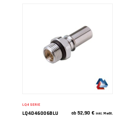
IN DEN WARENKORB
LQ4 SERIE
52,90
€
LQ4D46006BLU
ab
inkl. MwSt.