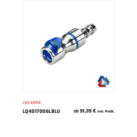
IN DEN WARENKORB
LQ4 SERIE
91,39
€
LQ4D17006LBLU
ab
inkl. MwSt.