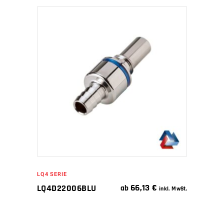
IN DEN WARENKORB
LQ4 SERIE
66,13
€
LQ4D22006BLU
ab
inkl. MwSt.