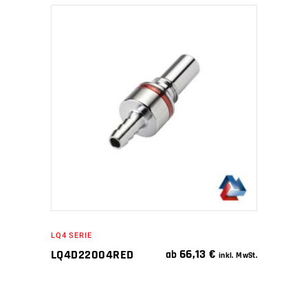
IN DEN WARENKORB
LQ4 SERIE
66,13
€
LQ4D22004RED
ab
inkl. MwSt.