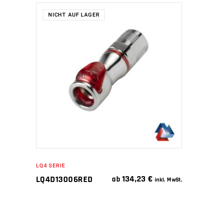
NICHT AUF LAGER
WEITERLESEN
LQ4 SERIE
134,23
€
LQ4D13006RED
ab
inkl. MwSt.