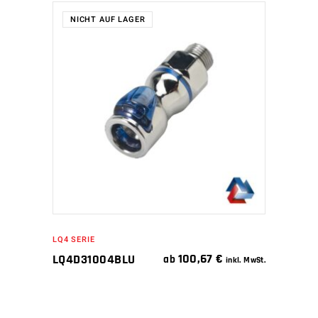
NICHT AUF LAGER
WEITERLESEN
LQ4 SERIE
100,67
€
LQ4D31004BLU
ab
inkl. MwSt.