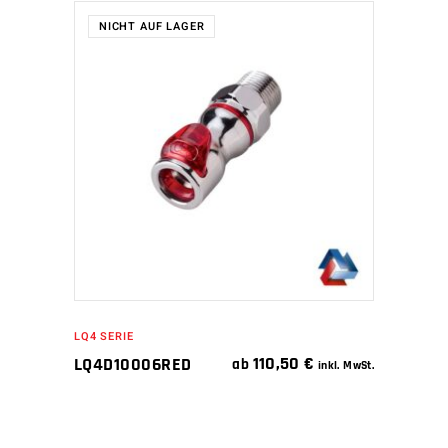
NICHT AUF LAGER
WEITERLESEN
LQ4 SERIE
110,50
€
LQ4D10006RED
ab
inkl. MwSt.