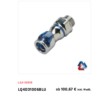
IN DEN WARENKORB
LQ4 SERIE
100,67
€
LQ4D31006BLU
ab
inkl. MwSt.