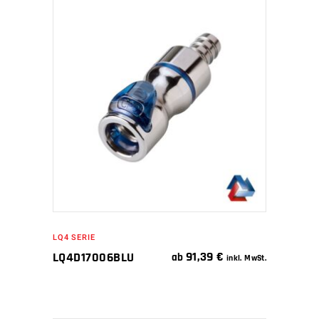
IN DEN WARENKORB
LQ4 SERIE
91,39
€
LQ4D17006BLU
ab
inkl. MwSt.