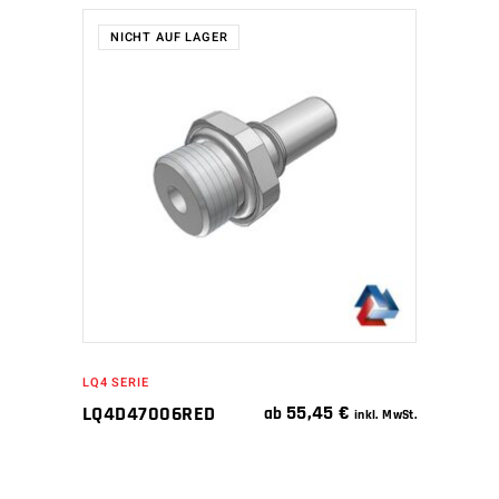
NICHT AUF LAGER
WEITERLESEN
LQ4 SERIE
55,45
€
LQ4D47006RED
ab
inkl. MwSt.