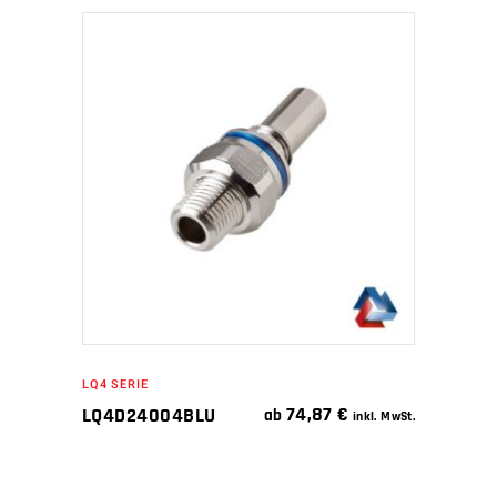
IN DEN WARENKORB
LQ4 SERIE
74,87
€
LQ4D24004BLU
ab
inkl. MwSt.