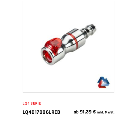
IN DEN WARENKORB
LQ4 SERIE
91,39
€
LQ4D17006LRED
ab
inkl. MwSt.