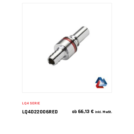
IN DEN WARENKORB
LQ4 SERIE
66,13
€
LQ4D22006RED
ab
inkl. MwSt.