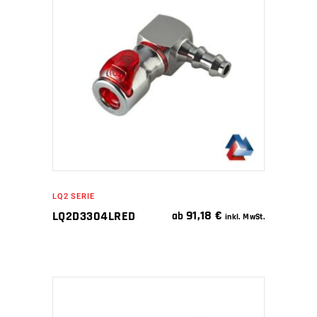
WEITERLESEN
LQ2 SERIE
91,18
€
LQ2D3304LRED
ab
inkl. MwSt.