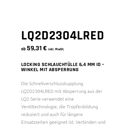
LQ2D2304LRED
59,31
€
ab
inkl. MwSt.
LOCKING SCHLAUCHTÜLLE 6,4 MM ID –
WINKEL MIT ABSPERRUNG
Die Schnellverschlusskupplung
LQ2D2304LRED mit Absperrung aus der
LQ2-Serie verwendet eine
Ventiltechnologie, die Tropfenbildung
reduziert und auch für längere
Einsatzzeiten geeignet ist. Verbinden und