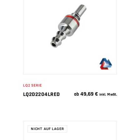
WEITERLESEN
LQ2 SERIE
49,69
€
LQ2D2204LRED
ab
inkl. MwSt.
NICHT AUF LAGER