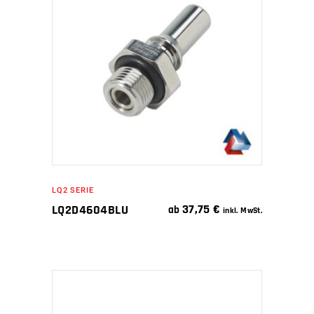
IN DEN WARENKORB
LQ2 SERIE
37,75
€
LQ2D4604BLU
ab
inkl. MwSt.