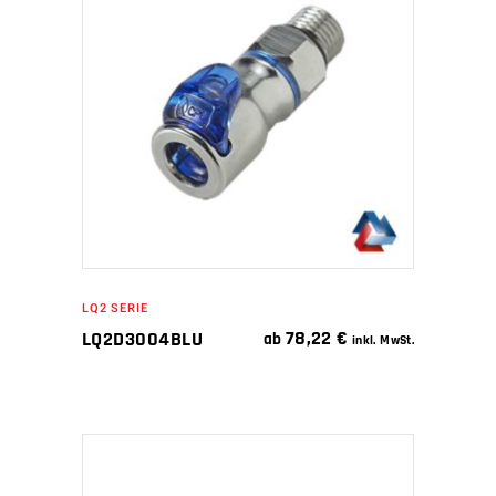
IN DEN WARENKORB
LQ2 SERIE
78,22
€
LQ2D3004BLU
ab
inkl. MwSt.