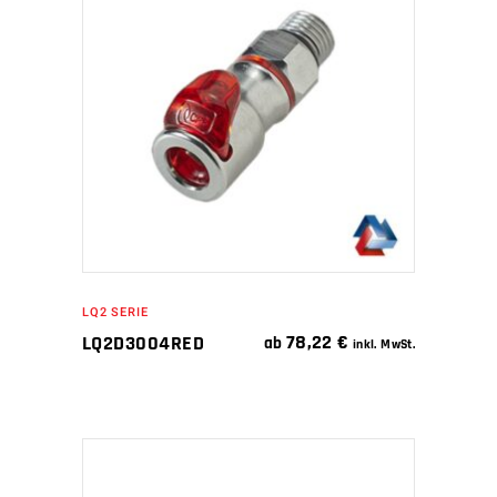
IN DEN WARENKORB
LQ2 SERIE
78,22
€
LQ2D3004RED
ab
inkl. MwSt.