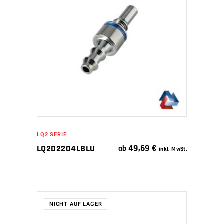
IN DEN WARENKORB
LQ2 SERIE
49,69
€
LQ2D2204LBLU
ab
inkl. MwSt.
NICHT AUF LAGER