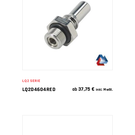
IN DEN WARENKORB
LQ2 SERIE
37,75
€
LQ2D4604RED
ab
inkl. MwSt.