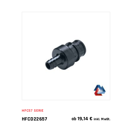
IN DEN WARENKORB
HFC57 SERIE
19,14
€
HFCD22657
ab
inkl. MwSt.