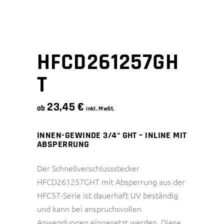
HFCD261257GH
T
23,45
€
ab
inkl. MwSt.
INNEN-GEWINDE 3/4“ GHT – INLINE MIT
ABSPERRUNG
Der Schnellverschlussstecker
HFCD261257GHT mit Absperrung aus der
HFC57-Serie ist dauerhaft UV beständig
und kann bei anspruchsvollen
Anwendungen eingesetzt werden. Diese