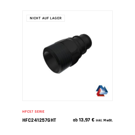
NICHT AUF LAGER
WEITERLESEN
HFC57 SERIE
13,97
€
HFC241257GHT
ab
inkl. MwSt.