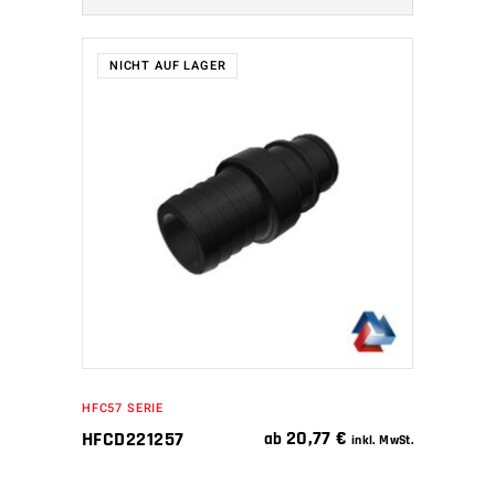
NICHT AUF LAGER
WEITERLESEN
HFC57 SERIE
20,77
€
HFCD221257
ab
inkl. MwSt.