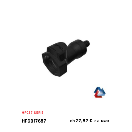
IN DEN WARENKORB
HFC57 SERIE
27,82
€
HFCD17657
ab
inkl. MwSt.