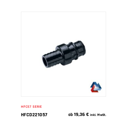
IN DEN WARENKORB
HFC57 SERIE
19,36
€
HFCD221057
ab
inkl. MwSt.