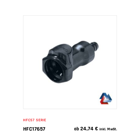
IN DEN WARENKORB
HFC57 SERIE
24,74
€
HFC17657
ab
inkl. MwSt.