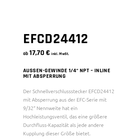
EFCD24412
17,70
€
ab
inkl. MwSt.
AUSSEN-GEWINDE 1/4“ NPT – INLINE
MIT ABSPERRUNG
Der Schnellverschlussstecker EFCD24412
mit Absperrung aus der EFC-Serie mit
9/32“ Nennweite hat ein
Hochleistungsventil, das eine größere
Durchfluss-Kapazität als jede andere
Kupplung dieser Größe bietet.