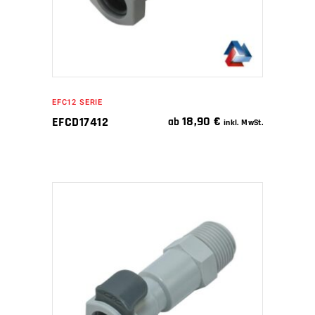
EFC12 SERIE
18,90
€
EFCD17412
ab
inkl. MwSt.
IN DEN WARENKORB