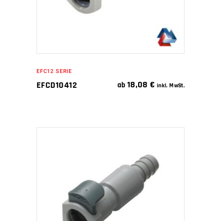
EFC12 SERIE
18,08
€
EFCD10412
ab
inkl. MwSt.
IN DEN WARENKORB