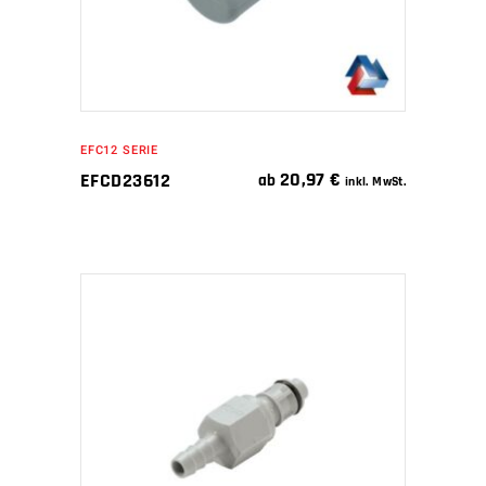
EFC12 SERIE
20,97
€
EFCD23612
ab
inkl. MwSt.
IN DEN WARENKORB