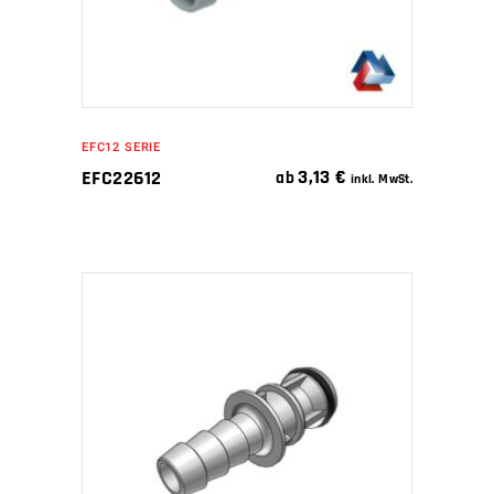
EFC12 SERIE
3,13
€
EFC22612
ab
inkl. MwSt.
IN DEN WARENKORB