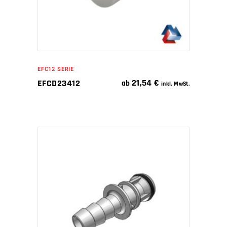
EFC12 SERIE
21,54
€
EFCD23412
ab
inkl. MwSt.
IN DEN WARENKORB