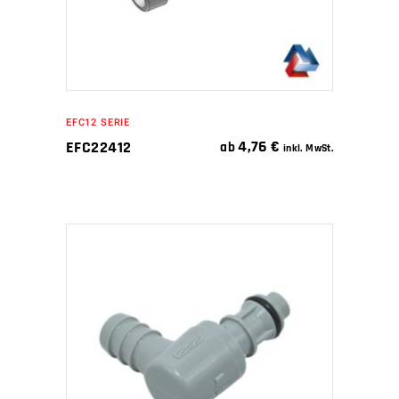
EFC12 SERIE
4,76
€
EFC22412
ab
inkl. MwSt.
IN DEN WARENKORB