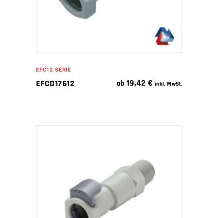
EFC12 SERIE
19,42
€
EFCD17612
ab
inkl. MwSt.
IN DEN WARENKORB