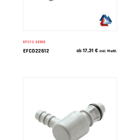
EFC12 SERIE
17,31
€
EFCD22612
ab
inkl. MwSt.
IN DEN WARENKORB