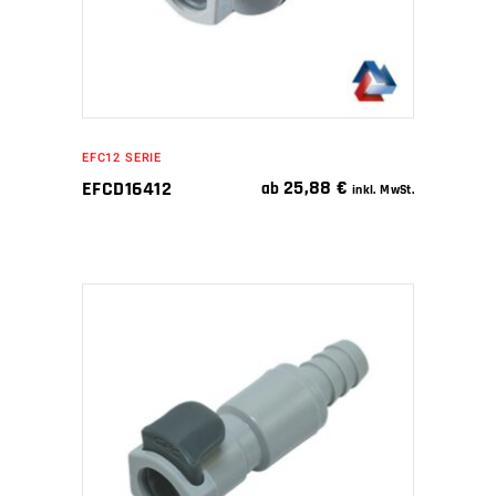
EFC12 SERIE
25,88
€
EFCD16412
ab
inkl. MwSt.
IN DEN WARENKORB