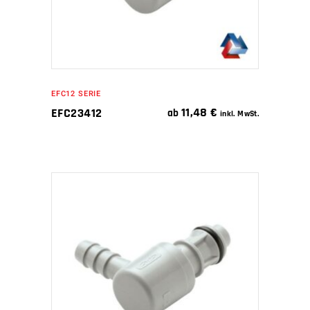
EFC12 SERIE
11,48
€
EFC23412
ab
inkl. MwSt.
IN DEN WARENKORB