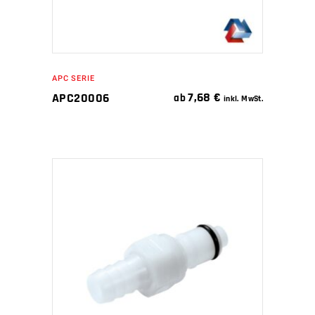
APC SERIE
7,68
€
APC20006
ab
inkl. MwSt.
IN DEN WARENKORB