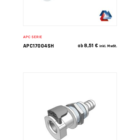
APC SERIE
8,51
€
APC17004SH
ab
inkl. MwSt.
IN DEN WARENKORB