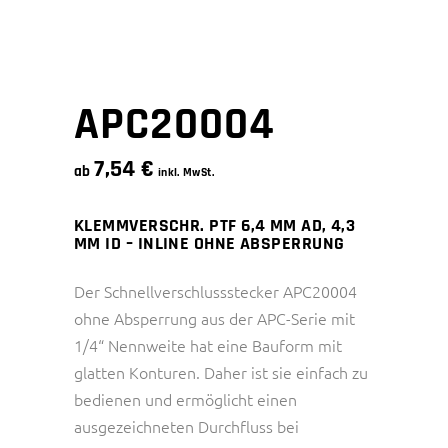
APC20004
7,54
€
ab
inkl. MwSt.
KLEMMVERSCHR. PTF 6,4 MM AD, 4,3
MM ID – INLINE OHNE ABSPERRUNG
Der Schnellverschlussstecker APC20004
ohne Absperrung aus der APC-Serie mit
1/4“ Nennweite hat eine Bauform mit
glatten Konturen. Daher ist sie einfach zu
bedienen und ermöglicht einen
ausgezeichneten Durchfluss bei