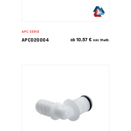
APC SERIE
10,57
€
APCD20004
ab
inkl. MwSt.
IN DEN WARENKORB