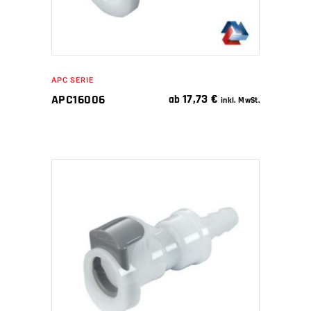
APC SERIE
17,73
€
APC16006
ab
inkl. MwSt.
IN DEN WARENKORB