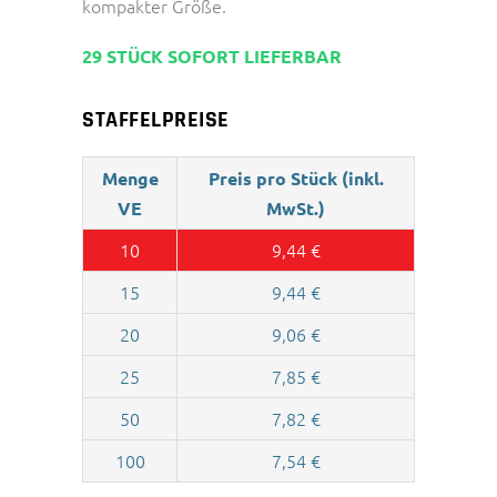
kompakter Größe.
29 STÜCK SOFORT LIEFERBAR
STAFFELPREISE
Menge
Preis pro Stück (inkl.
VE
MwSt.)
10
9,44
€
15
9,44
€
20
9,06
€
25
7,85
€
50
7,82
€
100
7,54
€