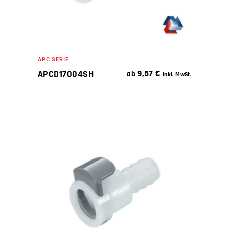
APC SERIE
9,57
€
APCD17004SH
ab
inkl. MwSt.
IN DEN WARENKORB