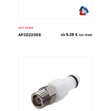
APC SERIE
9,38
€
APCD22006
ab
inkl. MwSt.
IN DEN WARENKORB