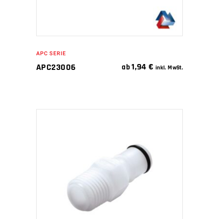
APC SERIE
1,94
€
APC23006
ab
inkl. MwSt.
IN DEN WARENKORB